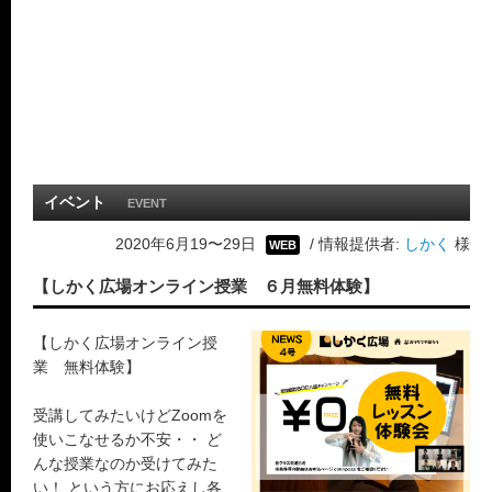
イベント
EVENT
2020年6月19〜29日
/ 情報提供者:
しかく
様
WEB
【しかく広場オンライン授業 ６月無料体験】
【しかく広場オンライン授
業 無料体験】
受講してみたいけどZoomを
使いこなせるか不安・・ ど
んな授業なのか受けてみた
い！ という方にお応えし各