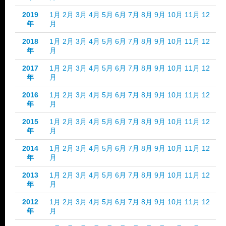
2019
1月
2月
3月
4月
5月
6月
7月
8月
9月
10月
11月
12
年
月
2018
1月
2月
3月
4月
5月
6月
7月
8月
9月
10月
11月
12
年
月
2017
1月
2月
3月
4月
5月
6月
7月
8月
9月
10月
11月
12
年
月
2016
1月
2月
3月
4月
5月
6月
7月
8月
9月
10月
11月
12
年
月
2015
1月
2月
3月
4月
5月
6月
7月
8月
9月
10月
11月
12
年
月
2014
1月
2月
3月
4月
5月
6月
7月
8月
9月
10月
11月
12
年
月
2013
1月
2月
3月
4月
5月
6月
7月
8月
9月
10月
11月
12
年
月
2012
1月
2月
3月
4月
5月
6月
7月
8月
9月
10月
11月
12
年
月