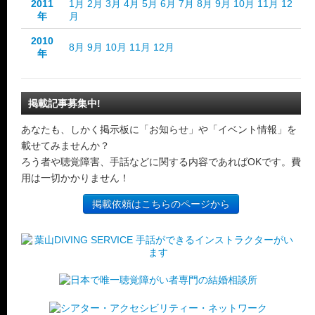
2011
1月
2月
3月
4月
5月
6月
7月
8月
9月
10月
11月
12
年
月
2010
8月
9月
10月
11月
12月
年
掲載記事募集中!
あなたも、しかく掲示板に「お知らせ」や「イベント情報」を
載せてみませんか？
ろう者や聴覚障害、手話などに関する内容であればOKです。費
用は一切かかりません！
掲載依頼はこちらのページから