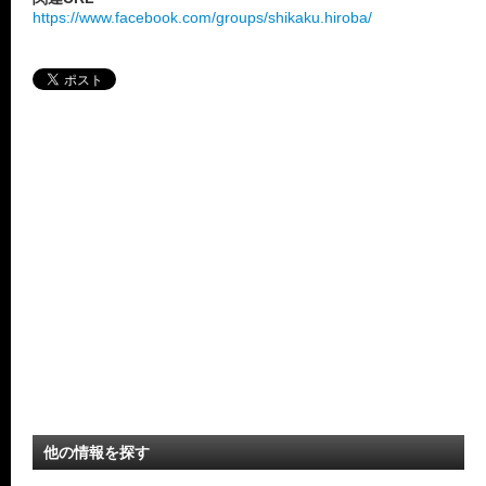
https://www.facebook.com/groups/shikaku.hiroba/
他の情報を探す