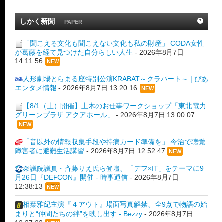
しかく新聞
PAPER
「聞こえる文化も聞こえない文化も私の財産」 CODA女性
が葛藤を経て見つけた自分らしい人生
-
2026年8月7日
14:11:56
NEW
人形劇場とらまる座特別公演KRABAT～クラバート～ | ぴあ
エンタメ情報
-
2026年8月7日 13:20:16
NEW
【8/1（土）開催】土木のお仕事ワークショップ「東北電力
グリーンプラザ アクアホール」
-
2026年8月7日 13:00:07
NEW
「音以外の情報収集手段や持病カード準備を」 今治で聴覚
障害者に避難生活講習
-
2026年8月7日 12:52:47
NEW
衆議院議員・斉藤りえ氏ら登壇、「デフ×IT」をテーマに9
月26日『DEFCON』開催 - 時事通信
-
2026年8月7日
12:38:13
NEW
相葉雅紀主演『４アウト』場面写真解禁、全9点で物語の始
まりと“仲間たちの絆”を映し出す - Bezzy
-
2026年8月7日