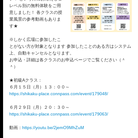
レベル別の無料体験をご用
意しました！ 各クラスの授
業風景の参考動画もありま
す★
※しかく広場に参加したこ
とがない方が対象となります 参加したことのある方はシステム
上、自動キャンセルとなります。
お申込・詳細は各クラスのお申込ページでご覧ください（＾
＾）
★初級Aクラス：
６月１５日（月）１３：００～
https://shikaku-place.connpass.com/event/179048/
６月２９日（月）２０：３０～
https://shikaku-place.connpass.com/event/179063/
動画：
https://youtu.be/2jemO9MhZuM