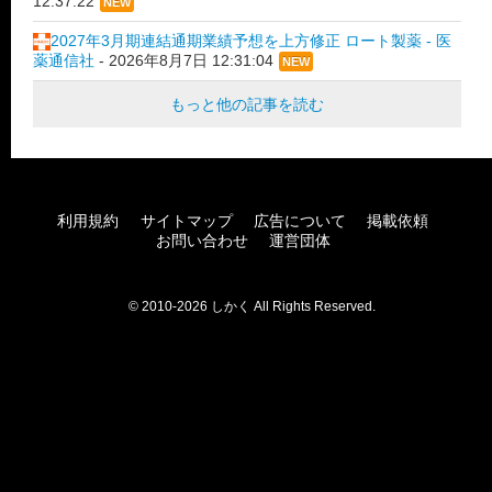
12:37:22
NEW
2027年3月期連結通期業績予想を上方修正 ロート製薬 - 医
薬通信社
-
2026年8月7日 12:31:04
NEW
もっと他の記事を読む
利用規約
サイトマップ
広告について
掲載依頼
お問い合わせ
運営団体
© 2010-2026 しかく All Rights Reserved.