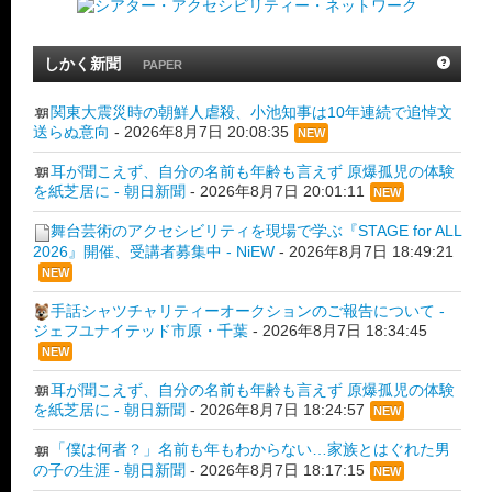
しかく新聞
PAPER
関東大震災時の朝鮮人虐殺、小池知事は10年連続で追悼文
送らぬ意向
-
2026年8月7日 20:08:35
NEW
耳が聞こえず、自分の名前も年齢も言えず 原爆孤児の体験
を紙芝居に - 朝日新聞
-
2026年8月7日 20:01:11
NEW
舞台芸術のアクセシビリティを現場で学ぶ『STAGE for ALL
2026』開催、受講者募集中 - NiEW
-
2026年8月7日 18:49:21
NEW
手話シャツチャリティーオークションのご報告について -
ジェフユナイテッド市原・千葉
-
2026年8月7日 18:34:45
NEW
耳が聞こえず、自分の名前も年齢も言えず 原爆孤児の体験
を紙芝居に - 朝日新聞
-
2026年8月7日 18:24:57
NEW
「僕は何者？」名前も年もわからない…家族とはぐれた男
の子の生涯 - 朝日新聞
-
2026年8月7日 18:17:15
NEW