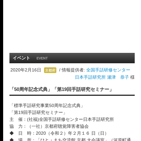
イベント
EVENT
2020年2月16日
/ 情報提供者:
全国手話研修センター
京都府
日本手話研究所 瀬津 恭子
様
「50周年記念式典」「第19回手話研究セミナー」
「標準手話研究事業50周年記念式典」
「第19回手話研究セミナー」
主 催：(社福)全国手話研修センター日本手話研究所
協 力：（一社）京都府聴覚障害者協会
◆ 日 時：2020（令和２）年２月１６ 日（日）
◆ 場 所：「ひと・まち交流館 京都 大会議室」（河原町通