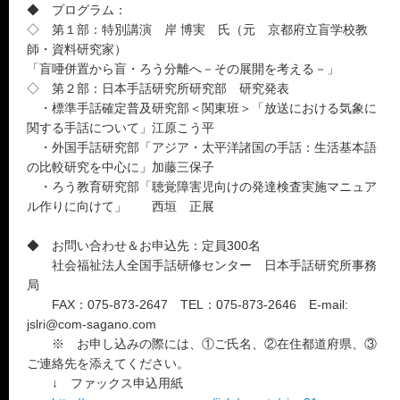
◆ プログラム：
◇ 第１部：特別講演 岸 博実 氏（元 京都府立盲学校教
師・資料研究家）
「盲唖併置から盲・ろう分離へ－その展開を考える－」
◇ 第２部：日本手話研究所研究部 研究発表
・標準手話確定普及研究部＜関東班＞「放送における気象に
関する手話について」江原こう平
・外国手話研究部「アジア・太平洋諸国の手話：生活基本語
の比較研究を中心に」加藤三保子
・ろう教育研究部「聴覚障害児向けの発達検査実施マニュア
ル作りに向けて」 西垣 正展
◆ お問い合わせ＆お申込先：定員300名
社会福祉法人全国手話研修センター 日本手話研究所事務
局
FAX：075-873-2647 TEL：075-873-2646 E-mail:
jslri@com-sagano.com
※ お申し込みの際には、①ご氏名、②在住都道府県、③
ご連絡先を添えてください。
↓ ファックス申込用紙