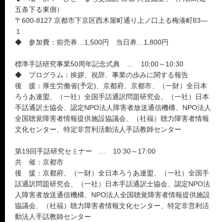
五条下る東側）
〒600-8127 京都市下京区西木屋町通り上ノ口上る梅湊町83―
１
◆ 参加費：前売券…1,500円 当日券…1,800円
標準手話研究事業50周年記念式典 … 10:00～10:30
◆ プログラム：挨拶、祝辞、事業の歩みに関する報告
後 援：厚生労働省(予定)、京都府、京都市、（一財）全日本
ろうあ連盟、（一社）全国手話通訳問題研究会、（一社）日本
手話通訳士協会、認定NPO法人障害者放送通信機構、NPO法人
全国聴覚障害者情報提供施設協議会、（社福）聴力障害者情報
文化センター、特定非営利活動法人手話教師センター
第19回手話研究セミナー … 10:30～17:00
共 催：京都市
後 援：京都府、（一財）全日本ろうあ連盟、（一社）全国手
話通訳問題研究会、（一社）日本手話通訳士協会、認定NPO法
人障害者放送通信機構、NPO法人全国聴覚障害者情報提供施設
協議会、（社福）聴力障害者情報文化センター、特定非営利活
動法人手話教師センター