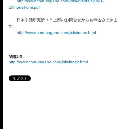
http://www.com-sagano.com/jisls/events/sign01-
19mousikomi.pdf
日本手話研究所ＨＰ上部のお問合せからも申込みできま
す。
http://www.com-sagano.com/jisls/index.html
関連URL
http://www.com-sagano.com/jisls/index.html