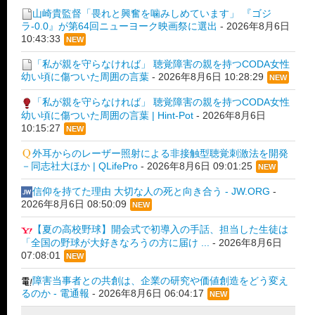
山崎貴監督「畏れと興奮を噛みしめています」 『ゴジ
ラ-0.0』が第64回ニューヨーク映画祭に選出
-
2026年8月6日
10:43:33
NEW
「私が親を守らなければ」 聴覚障害の親を持つCODA女性
幼い頃に傷ついた周囲の言葉
-
2026年8月6日 10:28:29
NEW
「私が親を守らなければ」 聴覚障害の親を持つCODA女性
幼い頃に傷ついた周囲の言葉 | Hint-Pot
-
2026年8月6日
10:15:27
NEW
外耳からのレーザー照射による非接触型聴覚刺激法を開発
－同志社大ほか | QLifePro
-
2026年8月6日 09:01:25
NEW
信仰を持てた理由 大切な人の死と向き合う - JW.ORG
-
2026年8月6日 08:50:09
NEW
【夏の高校野球】開会式で初導入の手話、担当した生徒は
「全国の野球が大好きなろうの方に届け ...
-
2026年8月6日
07:08:01
NEW
障害当事者との共創は、企業の研究や価値創造をどう変え
るのか - 電通報
-
2026年8月6日 06:04:17
NEW