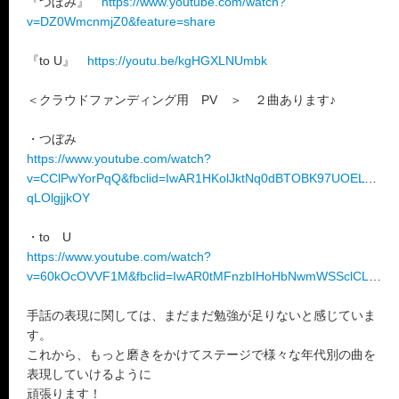
『つぼみ』
https://www.youtube.com/watch?
v=DZ0WmcnmjZ0&feature=share
『to U』
https://youtu.be/kgHGXLNUmbk
＜クラウドファンディング用 PV ＞ ２曲あります♪
・つぼみ
https://www.youtube.com/watch?
v=CClPwYorPqQ&fbclid=IwAR1HKolJktNq0dBTOBK97UOELyEjki
qLOlgjjkOY
・to U
https://www.youtube.com/watch?
v=60kOcOVVF1M&fbclid=IwAR0tMFnzbIHoHbNwmWSSclCLEL8cEWzx73fqsrvT6OrOULhJAYcFrbwNLyQ
手話の表現に関しては、まだまだ勉強が足りないと感じていま
す。
これから、もっと磨きをかけてステージで様々な年代別の曲を
表現していけるように
頑張ります！