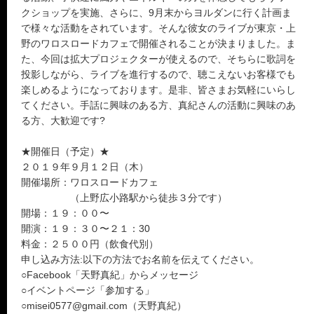
クショップを実施、さらに、9月末からヨルダンに行く計画ま
で様々な活動をされています。そんな彼女のライブが東京・上
野のワロスロードカフェで開催されることが決まりました。ま
た、今回は拡大プロジェクターが使えるので、そちらに歌詞を
投影しながら、ライブを進行するので、聴こえないお客様でも
楽しめるようになっております。是非、皆さまお気軽にいらし
てください。手話に興味のある方、真紀さんの活動に興味のあ
る方、大歓迎です?
★開催日（予定）★
２０１９年９月１２日（木）
開催場所：ワロスロードカフェ
（上野広小路駅から徒歩３分です）
開場：１９：００〜
開演：１９：３０〜２１：30
料金：２５００円（飲食代別）
申し込み方法:以下の方法でお名前を伝えてください。
○Facebook「天野真紀」からメッセージ
○イベントページ「参加する」
○misei0577@gmail.com（天野真紀）