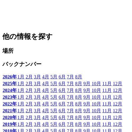
他の情報を探す
場所
バックナンバー
2026年
1月
2月
3月
4月
5月
6月
7月
8月
2025年
1月
2月
3月
4月
5月
6月
7月
8月
9月
10月
11月
12月
2024年
1月
2月
3月
4月
5月
6月
7月
8月
9月
10月
11月
12月
2023年
1月
2月
3月
4月
5月
6月
7月
8月
9月
10月
11月
12月
2022年
1月
2月
3月
4月
5月
6月
7月
8月
9月
10月
11月
12月
2021年
1月
2月
3月
4月
5月
6月
7月
8月
9月
10月
11月
12月
2020年
1月
2月
3月
4月
5月
6月
7月
8月
9月
10月
11月
12月
2019年
1月
2月
3月
4月
5月
6月
7月
8月
9月
10月
11月
12月
2018年
1月
2月
3月
4月
5月
6月
7月
8月
9月
10月
11月
12月