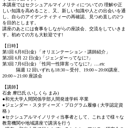
本講座ではセクシュアルマイノリティについての 理解や正
しい知識を高めること、又、新しい知識や人との出会いを通
し、自らのアイデンティティーの再確認、見つめ直しの2つ
を目的とします。
講座のあとには食事をしながらの座談会、交流をしていきま
す。初めての方も大歓迎です!
【日時】
第1回 6月8日(金) 「オリエンテーション・講師紹介」
第2回 6月 22 日(金)「ジェンダーってなに?」
第3回 7月6日(金) 「性同一性障害ってなに?」….etc
隔週 12 回いずれも18:30～受付、19:00～20:00講座、
20:00～21:00 座談会
【講師】
石倉 摩巳氏 (いしくら まみ)
●和光大学人間関係学部人間発達学科 卒業
●ジェンダー・スタディーズ・プログラム履修 ( 大学認定資
格 )
●セクシュアルマイノリティ当事者として、これまで様々な
教育機関や地域講座で講演を行う