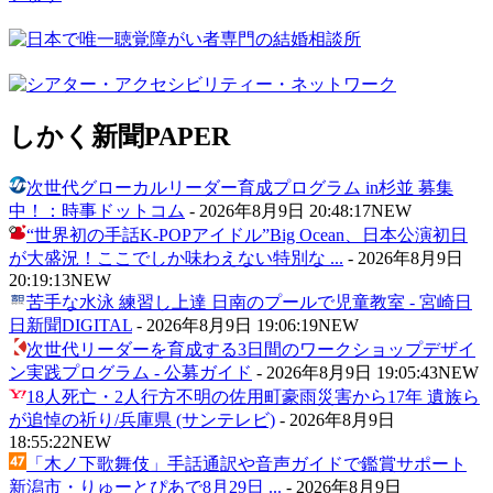
しかく新聞
PAPER
次世代グローカルリーダー育成プログラム in杉並 募集
中！：時事ドットコム
-
2026年8月9日 20:48:17
NEW
“世界初の手話K-POPアイドル”Big Ocean、日本公演初日
が大盛況！ここでしか味わえない特別な ...
-
2026年8月9日
20:19:13
NEW
苦手な水泳 練習し上達 日南のプールで児童教室 - 宮崎日
日新聞DIGITAL
-
2026年8月9日 19:06:19
NEW
次世代リーダーを育成する3日間のワークショップデザイ
ン実践プログラム - 公募ガイド
-
2026年8月9日 19:05:43
NEW
18人死亡・2人行方不明の佐用町豪雨災害から17年 遺族ら
が追悼の祈り/兵庫県 (サンテレビ)
-
2026年8月9日
18:55:22
NEW
「木ノ下歌舞伎」手話通訳や音声ガイドで鑑賞サポート
新潟市・りゅーとぴあで8月29日 ...
-
2026年8月9日