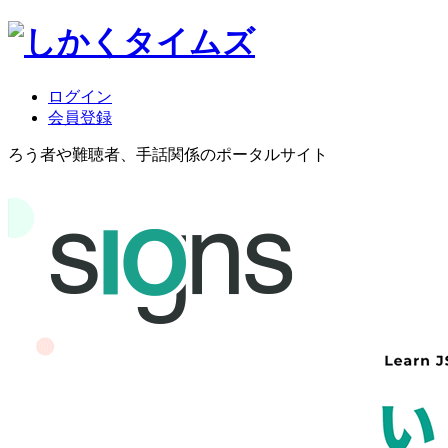
ログイン
会員登録
ろう者や難聴者、手話関係のポータルサイト