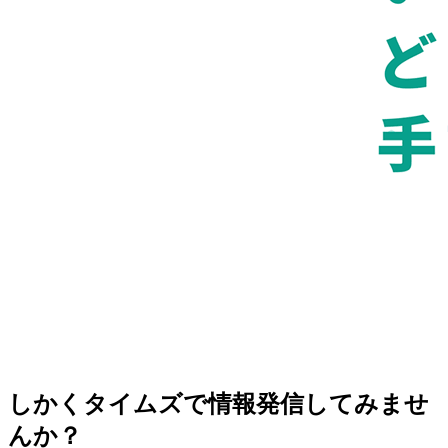
しかくタイムズで情報発信してみませ
んか？