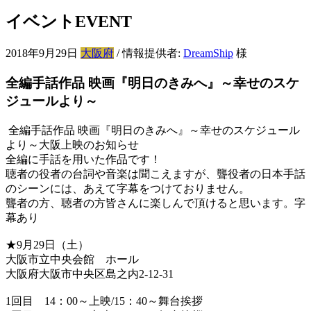
イベント
EVENT
2018年9月29日
大阪府
/ 情報提供者:
DreamShip
様
全編手話作品 映画『明日のきみへ』～幸せのスケ
ジュールより～
全編手話作品 映画『明日のきみへ』～幸せのスケジュール
より～大阪上映のお知らせ
全編に手話を用いた作品です！
聴者の役者の台詞や音楽は聞こえますが、聾役者の日本手話
のシーンには、あえて字幕をつけておりません。
聾者の方、聴者の方皆さんに楽しんで頂けると思います。字
幕あり
★9月29日（土）
大阪市立中央会館 ホール
大阪府大阪市中央区島之内2-12-31
1回目 14：00～上映/15：40～舞台挨拶