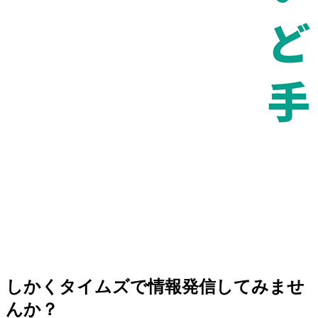
しかくタイムズで情報発信してみませ
んか？