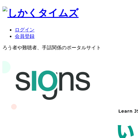
ログイン
会員登録
ろう者や難聴者、手話関係のポータルサイト