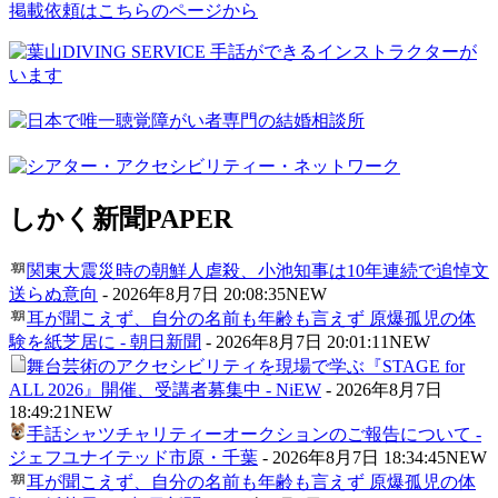
掲載依頼はこちらのページから
しかく新聞
PAPER
関東大震災時の朝鮮人虐殺、小池知事は10年連続で追悼文
送らぬ意向
-
2026年8月7日 20:08:35
NEW
耳が聞こえず、自分の名前も年齢も言えず 原爆孤児の体
験を紙芝居に - 朝日新聞
-
2026年8月7日 20:01:11
NEW
舞台芸術のアクセシビリティを現場で学ぶ『STAGE for
ALL 2026』開催、受講者募集中 - NiEW
-
2026年8月7日
18:49:21
NEW
手話シャツチャリティーオークションのご報告について -
ジェフユナイテッド市原・千葉
-
2026年8月7日 18:34:45
NEW
耳が聞こえず、自分の名前も年齢も言えず 原爆孤児の体