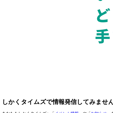
しかくタイムズで情報発信してみませ