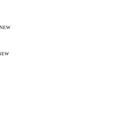
NEW
NEW