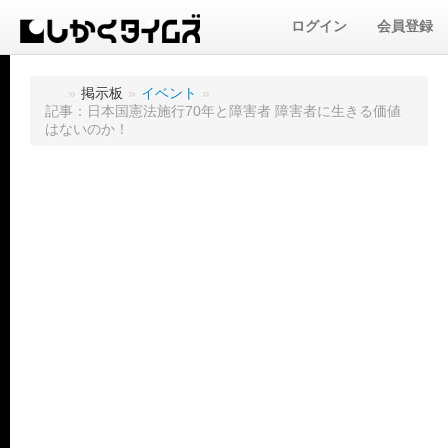
ログイン
会員登録
»
掲示板
»
イベント
»
記事：日本国憲法施行70年と障害者 障害者に生きる価値
はないのか！