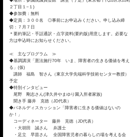
◆場所：参議院議員会館 講堂（予定）(東京都千代田区永田町
２丁目１−１)
◆参加費：無料
◆定員：３００名 ◎事前にお申込みください。申し込み締
切：７月７日
＊要約筆記・手話通訳・点字資料(要約版)用意します。必要な
方は申込時にお知らせください。
≪ 主なプログラム ≫
◆基調講演「憲法施行70年 いま、障害者の生きる価値を考え
る」(仮)
講師 福島 智さん（東京大学先端科学技術センター教授）
予定
◆特別インタビュー
尾野 剛志さん(津久井やまゆり園入所者家族)
聞き手 藤井 克徳（JD代表）
◆パネルディスカッション「障害者に生きる価値はないの
か！」
コーディネーター 藤井 克徳（JD代表）
・大胡田 誠さん 弁護士
・足立 早苗さん 全国障害児者の暮らしの場を考える会