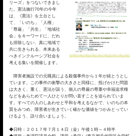
リーズ」をつないできまし
た。憲法施行70年の今年
は、《憲法》を土台とし
て、「いのち」「人権」
「尊厳」「共生」「地域社
会」をキーワードに、だれ
も排除しない、真に地域で
共に生きられる、本来ある
べきインクルーシブ社会を
考える集いを開催します。
障害者施設での元職員による殺傷事件から１年が経とうとし
ています。この事件の衝撃の大きさと同様に、投げかけた問題
は大きく、重く、憲法が謳う、個人の尊厳の尊重や幸福追求権
などをあらためて一人ひとりが問い直すことを迫られていま
す。すべての人のしあわせと平和を考えるなかで、いのちの本
質をみつめ、障害者が生きていく確かな価値をつかみとってい
けるよう、語り合いましょう。
◆日時：２０１７年７月１４日（金）午後１時～４時半