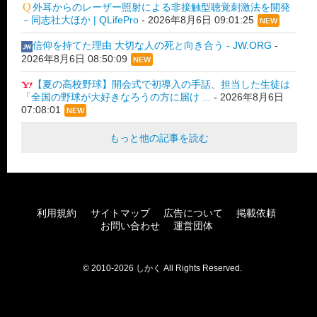
外耳からのレーザー照射による非接触型聴覚刺激法を開発
－同志社大ほか | QLifePro
-
2026年8月6日 09:01:25
NEW
信仰を持てた理由 大切な人の死と向き合う - JW.ORG
-
2026年8月6日 08:50:09
NEW
【夏の高校野球】開会式で初導入の手話、担当した生徒は
「全国の野球が大好きなろうの方に届け ...
-
2026年8月6日
07:08:01
NEW
もっと他の記事を読む
利用規約
サイトマップ
広告について
掲載依頼
お問い合わせ
運営団体
© 2010-2026 しかく All Rights Reserved.