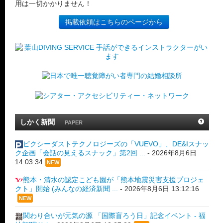
用は一切かかりません！
掲載依頼はこちらのページから
しかく新聞
PAPER
ピクシーダストテクノロジーズの「VUEVO」、DE&Iスナッ
ク企画「会話の見えるスナック」第2回 ...
-
2026年8月6日
14:03:34
NEW
熊本・清水の認定こども園が「熊本地震災害支援プロジェ
クト」開始 (みんなの経済新聞 ...
-
2026年8月6日 13:12:16
NEW
関わり合いが元気の源 「国際盲ろう日」記念イベント - 福