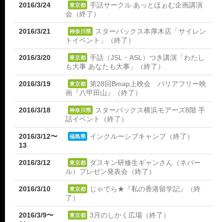
2016/3/24
手話サークル あっとほぉむ企画講演
東京都
会（終了）
2016/3/21
スターバックス本厚木店「サイレン
神奈川県
トイベント」（終了）
2016/3/20
手話（JSL・ASL）つき講演「わたし
東京都
も大事 あなたも大事」（終了）
2016/3/19
第28回Bmap上映会 バリアフリー映
東京都
画『八甲田山』（終了）
2016/3/18
スターバックス横浜モアーズ8階 手
神奈川県
話イベント（終了）
2016/3/12〜
インクルーシブキャンプ（終了）
福島県
13
2016/3/12
ダスキン研修生ギャンさん（ネパー
東京都
ル）プレゼン発表会（終了）
2016/3/10
じゃでら★『私の香港留学記』（終
東京都
了）
2016/3/9〜
3月のしかく広場（終了）
東京都