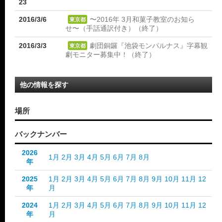
23
2016/3/6
〜2016年 3月和菓子教室のお知ら
東京都
せ〜（手話通訳付き）（終了）
2016/3/3
劇団銅鑼『池袋モンパルナス』字幕観
東京都
劇モニター募集中！（終了）
他の情報を探す
場所
バックナンバー
2026
1月
2月
3月
4月
5月
6月
7月
8月
年
2025
1月
2月
3月
4月
5月
6月
7月
8月
9月
10月
11月
12
年
月
2024
1月
2月
3月
4月
5月
6月
7月
8月
9月
10月
11月
12
年
月