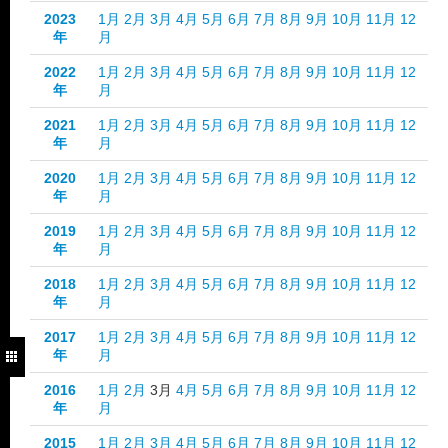
2023
1月
2月
3月
4月
5月
6月
7月
8月
9月
10月
11月
12
年
月
2022
1月
2月
3月
4月
5月
6月
7月
8月
9月
10月
11月
12
年
月
2021
1月
2月
3月
4月
5月
6月
7月
8月
9月
10月
11月
12
年
月
2020
1月
2月
3月
4月
5月
6月
7月
8月
9月
10月
11月
12
年
月
2019
1月
2月
3月
4月
5月
6月
7月
8月
9月
10月
11月
12
年
月
2018
1月
2月
3月
4月
5月
6月
7月
8月
9月
10月
11月
12
年
月
2017
1月
2月
3月
4月
5月
6月
7月
8月
9月
10月
11月
12
年
月
2016
1月
2月
3月
4月
5月
6月
7月
8月
9月
10月
11月
12
年
月
2015
1月
2月
3月
4月
5月
6月
7月
8月
9月
10月
11月
12