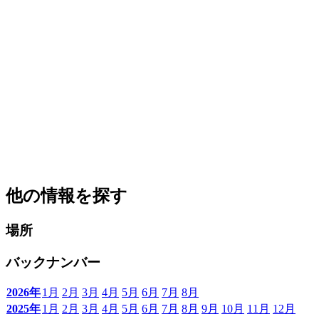
他の情報を探す
場所
バックナンバー
2026年
1月
2月
3月
4月
5月
6月
7月
8月
2025年
1月
2月
3月
4月
5月
6月
7月
8月
9月
10月
11月
12月