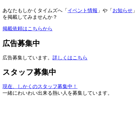
あなたもしかくタイムズへ「
イベント情報
」や「
お知らせ
」
を掲載してみませんか？
掲載依頼はこちらから
広告募集中
広告募集しています。
詳しくはこちら
スタッフ募集中
現在、しかくのスタッフ募集中！
一緒にわいわい出来る熱い人を募集しています。