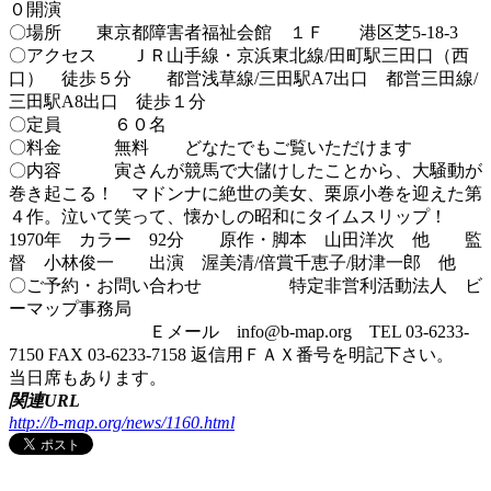
０開演
〇場所 東京都障害者福祉会館 １Ｆ 港区芝5-18-3
〇アクセス ＪＲ山手線・京浜東北線/田町駅三田口（西
口） 徒歩５分 都営浅草線/三田駅A7出口 都営三田線/
三田駅A8出口 徒歩１分
〇定員 ６０名
〇料金 無料 どなたでもご覧いただけます
〇内容 寅さんが競馬で大儲けしたことから、大騒動が
巻き起こる！ マドンナに絶世の美女、栗原小巻を迎えた第
４作。泣いて笑って、懐かしの昭和にタイムスリップ！
1970年 カラー 92分 原作・脚本 山田洋次 他 監
督 小林俊一 出演 渥美清/倍賞千恵子/財津一郎 他
〇ご予約・お問い合わせ 特定非営利活動法人 ビ
ーマップ事務局
Ｅメール info@b-map.org TEL 03-6233-
7150 FAX 03-6233-7158 返信用ＦＡＸ番号を明記下さい。
当日席もあります。
関連URL
http://b-map.org/news/1160.html