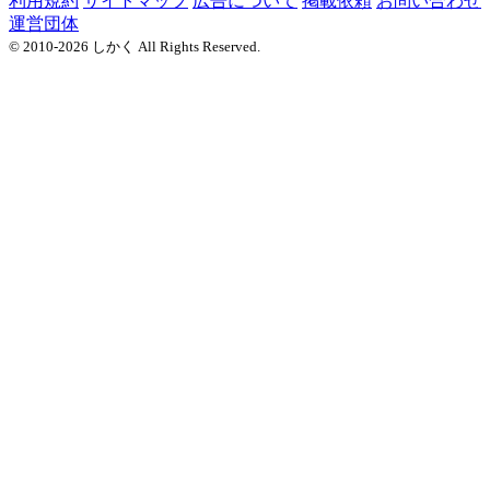
利用規約
サイトマップ
広告について
掲載依頼
お問い合わせ
運営団体
© 2010-2026 しかく All Rights Reserved.