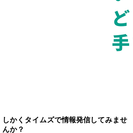
しかくタイムズで情報発信してみませ
んか？