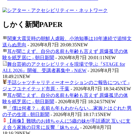
しかく新聞
PAPER
関東大震災時の朝鮮人虐殺、小池知事は10年連続で追悼文
送らぬ意向
-
2026年8月7日 20:08:35
NEW
耳が聞こえず、自分の名前も年齢も言えず 原爆孤児の体
験を紙芝居に - 朝日新聞
-
2026年8月7日 20:01:11
NEW
舞台芸術のアクセシビリティを現場で学ぶ『STAGE for
ALL 2026』開催、受講者募集中 - NiEW
-
2026年8月7日
18:49:21
NEW
手話シャツチャリティーオークションのご報告について -
ジェフユナイテッド市原・千葉
-
2026年8月7日 18:34:45
NEW
耳が聞こえず、自分の名前も年齢も言えず 原爆孤児の体
験を紙芝居に - 朝日新聞
-
2026年8月7日 18:24:57
NEW
「僕は何者？」名前も年もわからない…家族とはぐれた男
の子の生涯 - 朝日新聞
-
2026年8月7日 18:17:15
NEW
【画像】難聴のお姉ちゃんに5歳の妹が手話通訳 互いに支
え合う家族の日常に反響「妹ちゃん
-
2026年8月7日
18:16:29
NEW