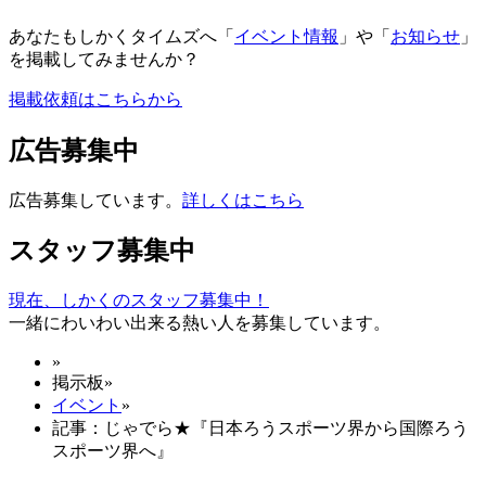
あなたもしかくタイムズへ「
イベント情報
」や「
お知らせ
」
を掲載してみませんか？
掲載依頼はこちらから
広告募集中
広告募集しています。
詳しくはこちら
スタッフ募集中
現在、しかくのスタッフ募集中！
一緒にわいわい出来る熱い人を募集しています。
»
掲示板
»
イベント
»
記事：じゃでら★『日本ろうスポーツ界から国際ろう
スポーツ界へ』