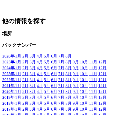
他の情報を探す
場所
バックナンバー
2026年
1月
2月
3月
4月
5月
6月
7月
8月
2025年
1月
2月
3月
4月
5月
6月
7月
8月
9月
10月
11月
12月
2024年
1月
2月
3月
4月
5月
6月
7月
8月
9月
10月
11月
12月
2023年
1月
2月
3月
4月
5月
6月
7月
8月
9月
10月
11月
12月
2022年
1月
2月
3月
4月
5月
6月
7月
8月
9月
10月
11月
12月
2021年
1月
2月
3月
4月
5月
6月
7月
8月
9月
10月
11月
12月
2020年
1月
2月
3月
4月
5月
6月
7月
8月
9月
10月
11月
12月
2019年
1月
2月
3月
4月
5月
6月
7月
8月
9月
10月
11月
12月
2018年
1月
2月
3月
4月
5月
6月
7月
8月
9月
10月
11月
12月
2017年
1月
2月
3月
4月
5月
6月
7月
8月
9月
10月
11月
12月