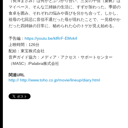
（長澤まさみ）は何かとぶつかり合い、三女の千佳（夏帆）は
マイペース、そんな三姉妹の生活に、すずが加わった。季節の
食卓を囲み、それぞれの悩みや喜びを分かち合って。しかし、
祖母の七回忌に音信不通だった母が現れたことで、一見穏やか
だった四姉妹の日常に、秘められた心のトゲが見え始める。
予告編：
https://youtu.be/klRrF-EMvk4
上映時間：126分
配給：東宝株式会社
音声ガイド協力：メディア・アクセス・サポートセンター
（MASC）/Palabra株式会社
関連URL
http:// http://www.toho.co.jp/movie/lineup/diary.html