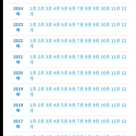
2024
1月
2月
3月
4月
5月
6月
7月
8月
9月
10月
11月
12
年
月
2023
1月
2月
3月
4月
5月
6月
7月
8月
9月
10月
11月
12
年
月
2022
1月
2月
3月
4月
5月
6月
7月
8月
9月
10月
11月
12
年
月
2021
1月
2月
3月
4月
5月
6月
7月
8月
9月
10月
11月
12
年
月
2020
1月
2月
3月
4月
5月
6月
7月
8月
9月
10月
11月
12
年
月
2019
1月
2月
3月
4月
5月
6月
7月
8月
9月
10月
11月
12
年
月
2018
1月
2月
3月
4月
5月
6月
7月
8月
9月
10月
11月
12
年
月
2017
1月
2月
3月
4月
5月
6月
7月
8月
9月
10月
11月
12
年
月