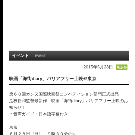
イベント
EVENT
2015年6月28日
東京都
映画「海街diary」バリアフリー上映＠東京
第６８回カンヌ国際映画祭コンペティション部門正式出品
是枝裕和監督最新作 映画「海街diary」バリアフリー上映のお
知らせ！
＊音声ガイド・日本語字幕付き
東京
６月２８日（日） ９時３０分の回