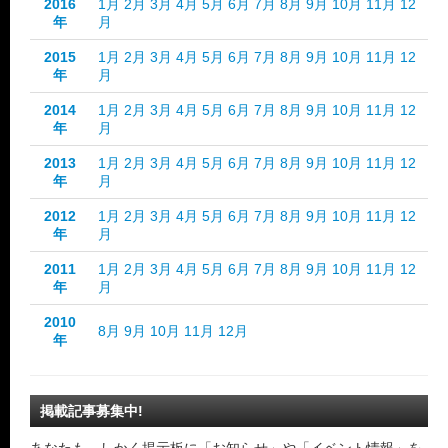
2016
1月
2月
3月
4月
5月
6月
7月
8月
9月
10月
11月
12
年
月
2015
1月
2月
3月
4月
5月
6月
7月
8月
9月
10月
11月
12
年
月
2014
1月
2月
3月
4月
5月
6月
7月
8月
9月
10月
11月
12
年
月
2013
1月
2月
3月
4月
5月
6月
7月
8月
9月
10月
11月
12
年
月
2012
1月
2月
3月
4月
5月
6月
7月
8月
9月
10月
11月
12
年
月
2011
1月
2月
3月
4月
5月
6月
7月
8月
9月
10月
11月
12
年
月
2010
8月
9月
10月
11月
12月
年
掲載記事募集中!