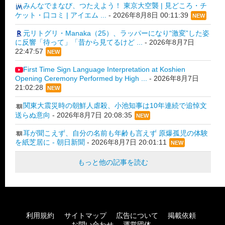
みんなでまなび、つたえよう！ 東京大空襲 | 見どころ・チ
ケット・口コミ | アイエム ...
-
2026年8月8日 00:11:39
NEW
元リトグリ・Manaka（25）、ラッパーになり“激変”した姿
に反響「待って」「昔から見てるけど ...
-
2026年8月7日
22:47:57
NEW
First Time Sign Language Interpretation at Koshien
Opening Ceremony Performed by High ...
-
2026年8月7日
21:02:28
NEW
関東大震災時の朝鮮人虐殺、小池知事は10年連続で追悼文
送らぬ意向
-
2026年8月7日 20:08:35
NEW
耳が聞こえず、自分の名前も年齢も言えず 原爆孤児の体験
を紙芝居に - 朝日新聞
-
2026年8月7日 20:01:11
NEW
もっと他の記事を読む
利用規約
サイトマップ
広告について
掲載依頼
お問い合わせ
運営団体