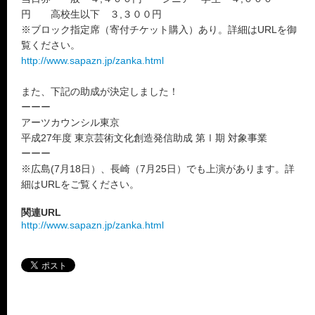
円 高校生以下 ３,３００円
※ブロック指定席（寄付チケット購入）あり。詳細はURLを御
覧ください。
http://www.sapazn.jp/zanka.html
また、下記の助成が決定しました！
ーーー
アーツカウンシル東京
平成27年度 東京芸術文化創造発信助成 第Ⅰ期 対象事業
ーーー
※広島(7月18日）、長崎（7月25日）でも上演があります。詳
細はURLをご覧ください。
関連URL
http://www.sapazn.jp/zanka.html