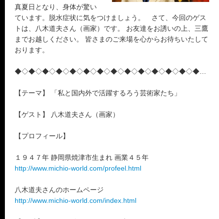
真夏日となり、身体が驚い
ています。脱水症状に気をつけましょう。 さて、今回のゲス
トは、八木道夫さん（画家）です。 お友達をお誘いの上、三鷹
までお越しください。 皆さまのご来場を心からお待ちいたして
おります。
◆◇◆◇◆◇◆◇◆◇◆◇◆◇◆◇◆◇◆◇◆◇◆◇◆◇◆◇◆
【テーマ】 「私と国内外で活躍するろう芸術家たち」
【ゲスト】 八木道夫さん（画家）
【プロフィール】
１９４７年 静岡県焼津市生まれ 画業４５年
http://www.michio-world.com/profeel.html
八木道夫さんのホームページ
http://www.michio-world.com/index.html