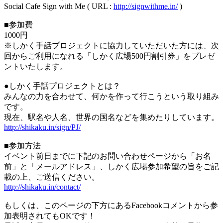
Social Cafe Sign with Me ( URL :
http://signwithme.in/
)
■参加費
1000円
※しかく手話プロジェクトに協力していただいた方には、次
回からご利用になれる「しかく広場500円割引券」をプレゼ
ントいたします。
●しかく手話プロジェクトとは？
みんなの力を合わせて、何かを作って行こうという取り組み
です。
現在、駅名や人名、世界の国名などを集めたりしています。
http://shikaku.in/sign/PJ/
■参加方法
イベント前日までに下記のお問い合わせページから「お名
前」と「メールアドレス」、しかく広場参加希望の旨をご記
載の上、ご送信ください。
http://shikaku.in/contact/
もしくは、このページの下方にあるFacebookコメントから参
加表明されてもOKです！