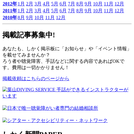
2012年
1月
2月
3月
4月
5月
6月
7月
8月
9月
10月
11月
12月
2011年
1月
2月
3月
4月
5月
6月
7月
8月
9月
10月
11月
12月
2010年
8月
9月
10月
11月
12月
掲載記事募集中!
あなたも、しかく掲示板に「お知らせ」や「イベント情報」
を載せてみませんか？
ろう者や聴覚障害、手話などに関する内容であればOKで
す。費用は一切かかりません！
掲載依頼はこちらのページから