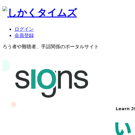
ログイン
会員登録
ろう者や難聴者、手話関係のポータルサイト