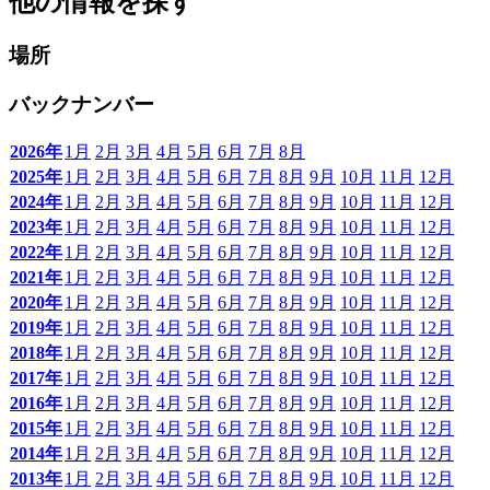
他の情報を探す
場所
バックナンバー
2026年
1月
2月
3月
4月
5月
6月
7月
8月
2025年
1月
2月
3月
4月
5月
6月
7月
8月
9月
10月
11月
12月
2024年
1月
2月
3月
4月
5月
6月
7月
8月
9月
10月
11月
12月
2023年
1月
2月
3月
4月
5月
6月
7月
8月
9月
10月
11月
12月
2022年
1月
2月
3月
4月
5月
6月
7月
8月
9月
10月
11月
12月
2021年
1月
2月
3月
4月
5月
6月
7月
8月
9月
10月
11月
12月
2020年
1月
2月
3月
4月
5月
6月
7月
8月
9月
10月
11月
12月
2019年
1月
2月
3月
4月
5月
6月
7月
8月
9月
10月
11月
12月
2018年
1月
2月
3月
4月
5月
6月
7月
8月
9月
10月
11月
12月
2017年
1月
2月
3月
4月
5月
6月
7月
8月
9月
10月
11月
12月
2016年
1月
2月
3月
4月
5月
6月
7月
8月
9月
10月
11月
12月
2015年
1月
2月
3月
4月
5月
6月
7月
8月
9月
10月
11月
12月
2014年
1月
2月
3月
4月
5月
6月
7月
8月
9月
10月
11月
12月
2013年
1月
2月
3月
4月
5月
6月
7月
8月
9月
10月
11月
12月