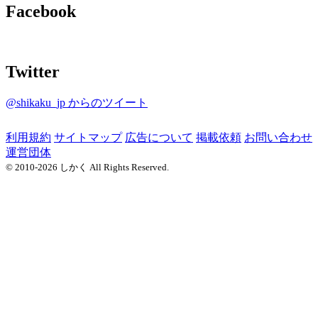
Facebook
Twitter
@shikaku_jp からのツイート
利用規約
サイトマップ
広告について
掲載依頼
お問い合わせ
運営団体
© 2010-2026 しかく All Rights Reserved.