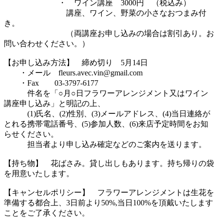
・ ワイン講座 3000円 （税込み）
講座、ワイン、野菜の小さなおつまみ付
き。
（両講座お申し込みの場合は割引あり。お
問い合わせください。）
【お申し込み方法】 締め切り 5月14日
・メール fleurs.avec.vin@gmail.com
・Fax 03-3797-6177
件名を「○月○日フラワーアレンジメント又はワイン
講座申し込み」と明記の上、
(1)氏名、(2)性別、(3)メールアドレス、(4)当日連絡が
とれる携帯電話番号、(5)参加人数、(6)来店予定時間をお知
らせください。
担当者より申し込み確定などのご案内を送ります。
【持ち物】 花ばさみ。貸し出しもあります。持ち帰りの袋
を用意いたします。
【キャンセルポリシー】 フラワーアレンジメントは生花を
準備する都合上、3日前より50%,当日100%を頂戴いたします
ことをご了承ください。