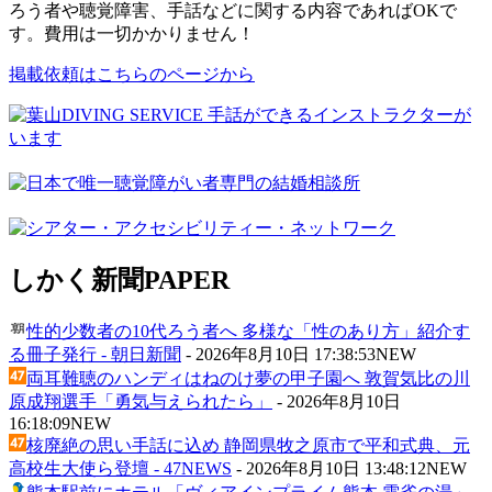
ろう者や聴覚障害、手話などに関する内容であればOKで
す。費用は一切かかりません！
掲載依頼はこちらのページから
しかく新聞
PAPER
性的少数者の10代ろう者へ 多様な「性のあり方」紹介す
る冊子発行 - 朝日新聞
-
2026年8月10日 17:38:53
NEW
両耳難聴のハンディはねのけ夢の甲子園へ 敦賀気比の川
原成翔選手「勇気与えられたら」
-
2026年8月10日
16:18:09
NEW
核廃絶の思い手話に込め 静岡県牧之原市で平和式典、元
高校生大使ら登壇 - 47NEWS
-
2026年8月10日 13:48:12
NEW