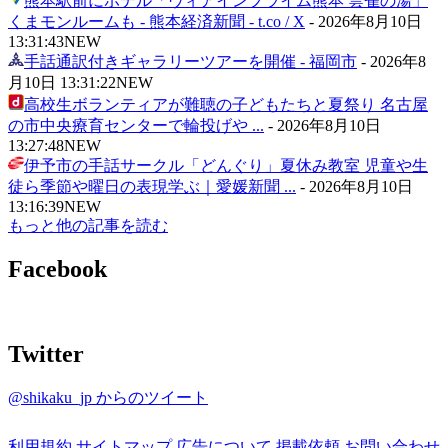
熊本駅前にホテル「ヴィアインプライム熊本 雲雀の湯」
くまモンルームも - 熊本経済新聞 - t.co / X
-
2026年8月10日
13:31:43
NEW
手話通訳付きギャラリーツアーを開催 - 福岡市
-
2026年8
月10日 13:31:22
NEW
高校生ボランティアが難聴の子どもたちと夏祭り 名古屋
の市中央療育センターで輪投げや ...
-
2026年8月10日
13:27:48
NEW
伊予市の手話サークル「どんぐり」夏休み教室 児童や生
徒ら季節や曜日の表現学ぶ｜愛媛新聞 ...
-
2026年8月10日
13:16:39
NEW
もっと他の記事を読む
Facebook
Twitter
@shikaku_jp からのツイート
利用規約
サイトマップ
広告について
掲載依頼
お問い合わせ