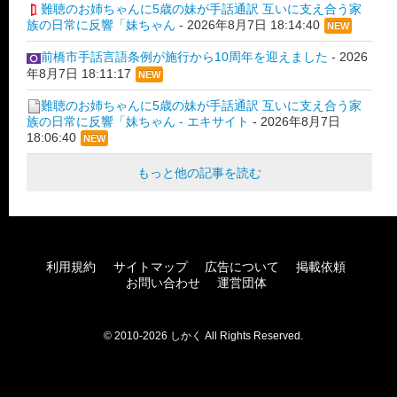
難聴のお姉ちゃんに5歳の妹が手話通訳 互いに支え合う家
族の日常に反響「妹ちゃん
-
2026年8月7日 18:14:40
NEW
前橋市手話言語条例が施行から10周年を迎えました
-
2026
年8月7日 18:11:17
NEW
難聴のお姉ちゃんに5歳の妹が手話通訳 互いに支え合う家
族の日常に反響「妹ちゃん - エキサイト
-
2026年8月7日
18:06:40
NEW
もっと他の記事を読む
利用規約
サイトマップ
広告について
掲載依頼
お問い合わせ
運営団体
© 2010-2026 しかく All Rights Reserved.