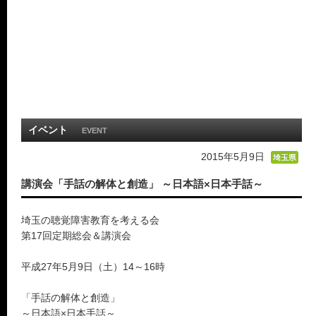
イベント
EVENT
2015年5月9日
埼玉県
講演会「手話の解体と創造」 ～日本語×日本手話～
埼玉の聴覚障害教育を考える会
第17回定期総会＆講演会
平成27年5月9日（土）14～16時
「手話の解体と創造」
～日本語×日本手話～