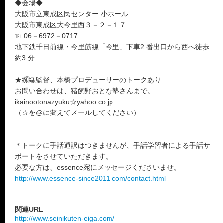
◆会場◆
大阪市立東成区民センター 小ホール
大阪市東成区大今里西３－２－１７
℡ 06－6972－0717
地下鉄千日前線・今里筋線「今里」下車2 番出口から西へ徒歩
約3 分
★纐纈監督、本橋プロデューサーのトークあり
お問い合わせは、猪飼野おとな塾さんまで。
ikainootonazyuku☆yahoo.co.jp
（☆を@に変えてメールしてください）
＊トークに手話通訳はつきませんが、手話学習者による手話サ
ポートをさせていただきます。
必要な方は、essence宛にメッセージくださいませ。
http://www.essence-since2011.com/contact.html
関連URL
http://www.seinikuten-eiga.com/