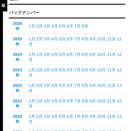
バックナンバー
2026
1月
2月
3月
4月
5月
6月
7月
8月
年
2025
1月
2月
3月
4月
5月
6月
7月
8月
9月
10月
11月
12
年
月
2024
1月
2月
3月
4月
5月
6月
7月
8月
9月
10月
11月
12
年
月
2023
1月
2月
3月
4月
5月
6月
7月
8月
9月
10月
11月
12
年
月
2022
1月
2月
3月
4月
5月
6月
7月
8月
9月
10月
11月
12
年
月
2021
1月
2月
3月
4月
5月
6月
7月
8月
9月
10月
11月
12
年
月
2020
1月
2月
3月
4月
5月
6月
7月
8月
9月
10月
11月
12
年
月