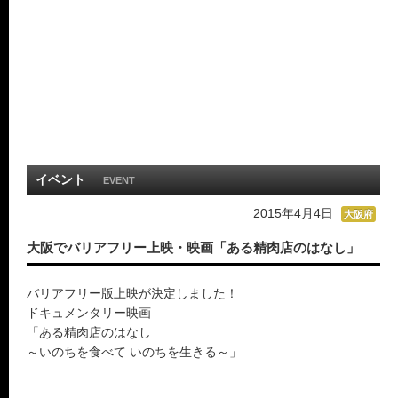
イベント
EVENT
2015年4月4日
大阪府
大阪でバリアフリー上映・映画「ある精肉店のはなし」
バリアフリー版上映が決定しました！
ドキュメンタリー映画
「ある精肉店のはなし
～いのちを食べて いのちを生きる～」