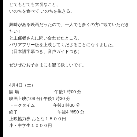
とてもとても大切なこと、
いのちを食べて いのちを生きる。
興味がある映画だったので、一人でも多くの方に観ていただき
たい！
と主催者さんに問い合わせたところ、
バリアフリー版を上映してくださることになりました。
（日本語字幕つき、音声ガイドつき）
ぜひぜひお子さまにも観て欲しいです。
4月4日（土）
開 場 午後1 時00 分
映画上映(108 分) 午後1 時30 分
トークタイム 午後3 時30 分
終了 午後4 時50 分
上映協力券 おとな１５００円
小・中学生１０００円