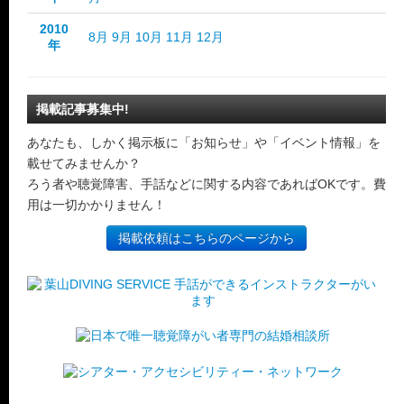
2010
8月
9月
10月
11月
12月
年
掲載記事募集中!
あなたも、しかく掲示板に「お知らせ」や「イベント情報」を
載せてみませんか？
ろう者や聴覚障害、手話などに関する内容であればOKです。費
用は一切かかりません！
掲載依頼はこちらのページから