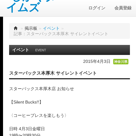
ログイン
会員登録
»
掲示板
»
イベント
»
記事：スターバックス本厚木 サイレントイベント
イベント
EVENT
2015年4月3日
神奈川県
スターバックス本厚木 サイレントイベント
スターバックス本厚木店 お知らせ
【Silent Bucks!!】
〈コーヒープレスを楽しもう〉
日時 4月3日金曜日
19時〜20時30分