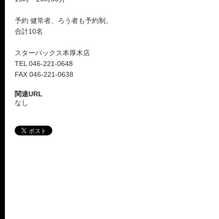
予約 健常者、ろう者も予約制。
合計10名
スターバックス本厚木店
TEL 046-221-0648
FAX 046-221-0638
関連URL
なし