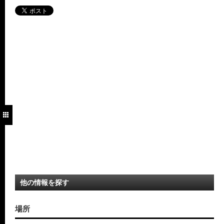
他の情報を探す
場所