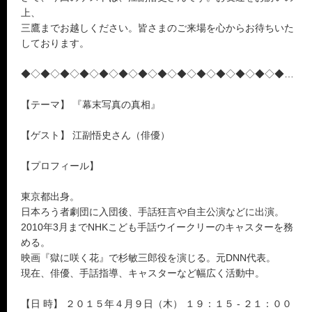
上、
三鷹までお越しください。皆さまのご来場を心からお待ちいた
しております。
◆◇◆◇◆◇◆◇◆◇◆◇◆◇◆◇◆◇◆◇◆◇◆◇◆◇◆◇◆
【テーマ】 『幕末写真の真相』
【ゲスト】 江副悟史さん（俳優）
【プロフィール】
東京都出身。
日本ろう者劇団に入団後、手話狂言や自主公演などに出演。
2010年3月までNHKこども手話ウイークリーのキャスターを務
める。
映画『獄に咲く花』で杉敏三郎役を演じる。元DNN代表。
現在、俳優、手話指導、キャスターなど幅広く活動中。
【日 時】 ２０１５年４月９日（木） １９：１５ ‐ ２１：００