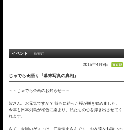
イベント
EVENT
2015年4月9日
東京都
じゃでら★語り『幕末写真の真相』
～～じゃでら企画のお知らせ～～
皆さん、お元気ですか？ 待ちに待った桜が咲き始めました。
今年も日本列島が桜色に染まり、私たちの心を浮き出させてく
れます。
さて、今回のゲストは、江副悟史さんです。お友達をお誘いの