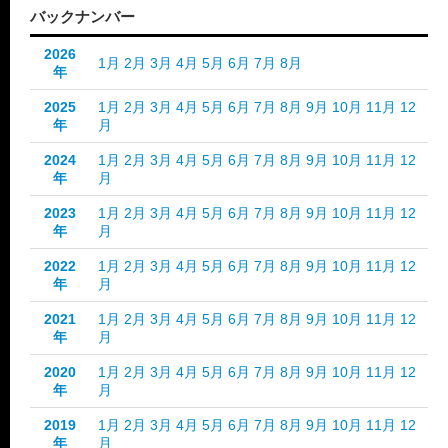
バックナンバー
2026
1月
2月
3月
4月
5月
6月
7月
8月
年
2025
1月
2月
3月
4月
5月
6月
7月
8月
9月
10月
11月
12
年
月
2024
1月
2月
3月
4月
5月
6月
7月
8月
9月
10月
11月
12
年
月
2023
1月
2月
3月
4月
5月
6月
7月
8月
9月
10月
11月
12
年
月
2022
1月
2月
3月
4月
5月
6月
7月
8月
9月
10月
11月
12
年
月
2021
1月
2月
3月
4月
5月
6月
7月
8月
9月
10月
11月
12
年
月
2020
1月
2月
3月
4月
5月
6月
7月
8月
9月
10月
11月
12
年
月
2019
1月
2月
3月
4月
5月
6月
7月
8月
9月
10月
11月
12
年
月