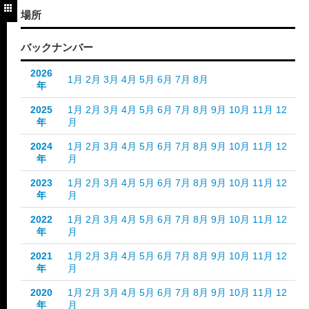
場所
バックナンバー
2026
1月
2月
3月
4月
5月
6月
7月
8月
年
2025
1月
2月
3月
4月
5月
6月
7月
8月
9月
10月
11月
12
年
月
2024
1月
2月
3月
4月
5月
6月
7月
8月
9月
10月
11月
12
年
月
2023
1月
2月
3月
4月
5月
6月
7月
8月
9月
10月
11月
12
年
月
2022
1月
2月
3月
4月
5月
6月
7月
8月
9月
10月
11月
12
年
月
2021
1月
2月
3月
4月
5月
6月
7月
8月
9月
10月
11月
12
年
月
2020
1月
2月
3月
4月
5月
6月
7月
8月
9月
10月
11月
12
年
月