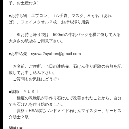
子、お土産付き）
●お持ち物 エプロン、ゴム手袋、マスク、めがね（あれ
ば）、フェイスタオル２枚、お持ち帰り用袋
※お持ち帰り袋は、500mlの牛乳パックを横に倒して入る
大きさの紙袋をご用意下さい。
●お申込先 syuwa2syabon@gmail.com
お名前、ご住所、当日の連絡先、石けん作り経験の有無を記
載してお申し込み下さい。
ご質問もお気軽にどうぞ♪
■講師：ＹＵＫＩ
極度の乾燥肌が手作り石けんで改善されたことから、自分
でも石けんを作り始めました。
資格：HSA認定ハンドメイド石けんマイスター、サービス
介助士２級
関連URL