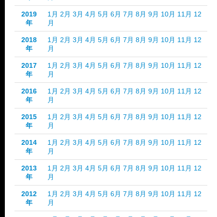
2019
1月
2月
3月
4月
5月
6月
7月
8月
9月
10月
11月
12
年
月
2018
1月
2月
3月
4月
5月
6月
7月
8月
9月
10月
11月
12
年
月
2017
1月
2月
3月
4月
5月
6月
7月
8月
9月
10月
11月
12
年
月
2016
1月
2月
3月
4月
5月
6月
7月
8月
9月
10月
11月
12
年
月
2015
1月
2月
3月
4月
5月
6月
7月
8月
9月
10月
11月
12
年
月
2014
1月
2月
3月
4月
5月
6月
7月
8月
9月
10月
11月
12
年
月
2013
1月
2月
3月
4月
5月
6月
7月
8月
9月
10月
11月
12
年
月
2012
1月
2月
3月
4月
5月
6月
7月
8月
9月
10月
11月
12
年
月