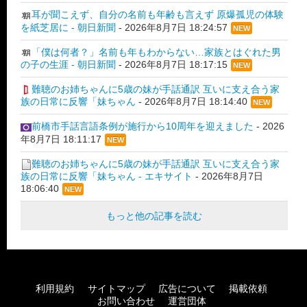
耳が聞こえず、自分の名前も年齢も言えず 原爆孤児の体験
を紙芝居に - 朝日新聞
-
2026年8月7日 18:24:57
NEW
「僕は何者？」名前も年もわからない…家族とはぐれた男
の子の生涯 - 朝日新聞
-
2026年8月7日 18:17:15
NEW
難聴のお姉ちゃんに5歳の妹が手話通訳 互いに支え合う家
族の日常に反響「妹ちゃん
-
2026年8月7日 18:14:40
NEW
前橋市手話言語条例が施行から10周年を迎えました
-
2026
年8月7日 18:11:17
NEW
難聴のお姉ちゃんに5歳の妹が手話通訳 互いに支え合う家
族の日常に反響「妹ちゃん - エキサイト
-
2026年8月7日
18:06:40
NEW
もっと他の記事を読む
利用規約
サイトマップ
広告について
掲載依頼
お問い合わせ
運営団体