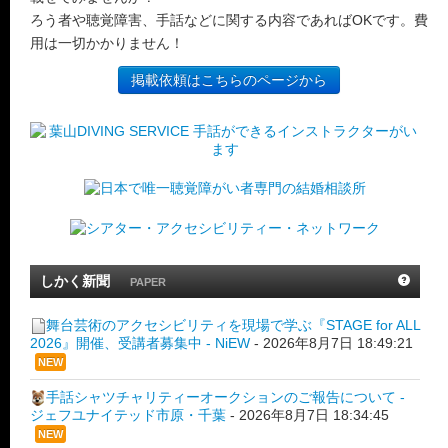
ろう者や聴覚障害、手話などに関する内容であればOKです。費
用は一切かかりません！
掲載依頼はこちらのページから
しかく新聞
PAPER
舞台芸術のアクセシビリティを現場で学ぶ『STAGE for ALL
2026』開催、受講者募集中 - NiEW
-
2026年8月7日 18:49:21
NEW
手話シャツチャリティーオークションのご報告について -
ジェフユナイテッド市原・千葉
-
2026年8月7日 18:34:45
NEW