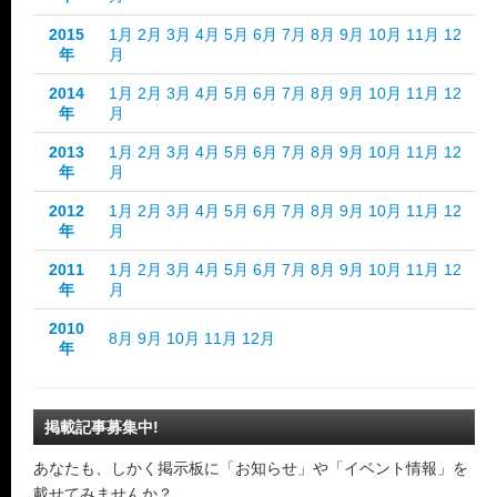
2015
1月
2月
3月
4月
5月
6月
7月
8月
9月
10月
11月
12
年
月
2014
1月
2月
3月
4月
5月
6月
7月
8月
9月
10月
11月
12
年
月
2013
1月
2月
3月
4月
5月
6月
7月
8月
9月
10月
11月
12
年
月
2012
1月
2月
3月
4月
5月
6月
7月
8月
9月
10月
11月
12
年
月
2011
1月
2月
3月
4月
5月
6月
7月
8月
9月
10月
11月
12
年
月
2010
8月
9月
10月
11月
12月
年
掲載記事募集中!
あなたも、しかく掲示板に「お知らせ」や「イベント情報」を
載せてみませんか？