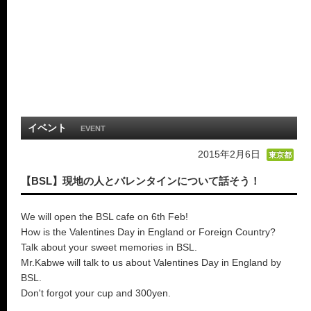
イベント
EVENT
2015年2月6日
東京都
【BSL】現地の人とバレンタインについて話そう！
We will open the BSL cafe on 6th Feb!
How is the Valentines Day in England or Foreign Country?
Talk about your sweet memories in BSL.
Mr.Kabwe will talk to us about Valentines Day in England by
BSL.
Don't forgot your cup and 300yen.