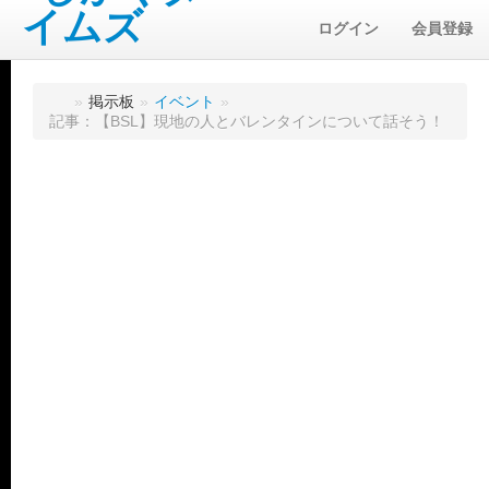
ログイン
会員登録
»
掲示板
»
イベント
»
記事：【BSL】現地の人とバレンタインについて話そう！