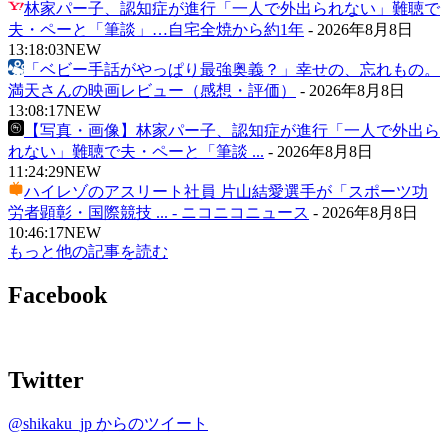
林家パー子、認知症が進行「一人で外出られない」難聴で
夫・ペーと「筆談」…自宅全焼から約1年
-
2026年8月8日
13:18:03
NEW
「ベビー手話がやっぱり最強奥義？」幸せの、忘れもの。
満天さんの映画レビュー（感想・評価）
-
2026年8月8日
13:08:17
NEW
【写真・画像】林家パー子、認知症が進行「一人で外出ら
れない」難聴で夫・ペーと「筆談 ...
-
2026年8月8日
11:24:29
NEW
ハイレゾのアスリート社員 片山結愛選手が「スポーツ功
労者顕彰・国際競技 ... - ニコニコニュース
-
2026年8月8日
10:46:17
NEW
もっと他の記事を読む
Facebook
Twitter
@shikaku_jp からのツイート