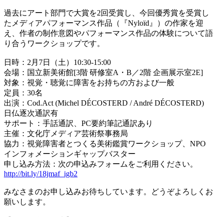
過去にアート部門で大賞を2回受賞し、今回優秀賞を受賞し
たメディアパフォーマンス作品（『Nyloïd』）の作家を迎
え、作者の制作意図やパフォーマンス作品の体験について語
り合うワークショップです。
日時：2月7日（土）10:30-15:00
会場：国立新美術館[3階 研修室A・B／2階 企画展示室2E]
対象：視覚・聴覚に障害をお持ちの方および一般
定員：30名
出演：Cod.Act (Michel DÉCOSTERD / André DÉCOSTERD)
日仏逐次通訳有
サポート：手話通訳、PC要約筆記通訳あり
主催：文化庁メディア芸術祭事務局
協力：視覚障害者とつくる美術鑑賞ワークショップ、NPO
インフォメーションギャップバスター
申し込み方法：次の申込みフォームをご利用ください。
http://bit.ly/18jmaf_igb2
みなさまのお申し込みお待ちしています。どうぞよろしくお
願いします。