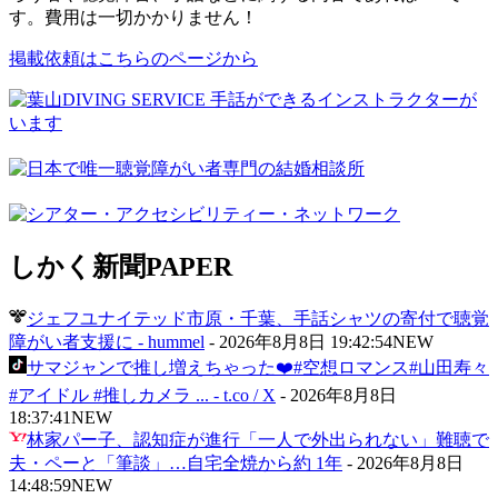
す。費用は一切かかりません！
掲載依頼はこちらのページから
しかく新聞
PAPER
ジェフユナイテッド市原・千葉、手話シャツの寄付で聴覚
障がい者支援に - hummel
-
2026年8月8日 19:42:54
NEW
サマジャンで推し増えちゃった❤️#空想ロマンス#山田寿々
#アイドル #推しカメラ ... - t.co / X
-
2026年8月8日
18:37:41
NEW
林家パー子、認知症が進行「一人で外出られない」難聴で
夫・ペーと「筆談」…自宅全焼から約 1年
-
2026年8月8日
14:48:59
NEW