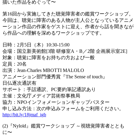
描いた作品をめぐって〜
第16回から実施してきた聴覚障害者の鑑賞ワークショップ。
今回は、聴覚に障害のある人物が主人公となっているアニメ
ーション作品の作家をゲストに迎え、作者から話を聞きなが
ら作品への理解を深めるワークショップです。
日時：2月5日（木）10:30-15:00
会場：国立新美術館[3階 研修室A・B／2階 企画展示室2E]
対象：聴覚に障害をお持ちの方および一般
定員：20名
出演：Jean-Charles MBOTTI MALOLO
アニメーション部門優秀賞『The Sense of touch』
日仏逐次通訳有
サポート：手話通訳、PC要約筆記通訳あり
主催：文化庁メディア芸術祭事務局
協力：NPOインフォメーションギャップバスター
申し込み方法：次の申込みフォームをご利用ください。
http://bit.ly/18jmaf_igb
(2)『Nyloïd』鑑賞ワークショップ ～視聴覚障害者ととも
に〜