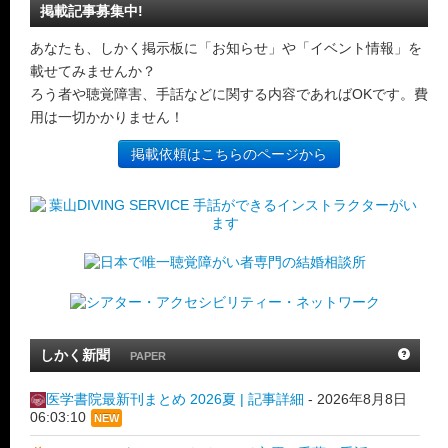
掲載記事募集中!
あなたも、しかく掲示板に「お知らせ」や「イベント情報」を
載せてみませんか？
ろう者や聴覚障害、手話などに関する内容であればOKです。費
用は一切かかりません！
掲載依頼はこちらのページから
しかく新聞
PAPER
医学書院最新刊まとめ 2026夏 | 記事詳細
-
2026年8月8日
06:03:10
NEW