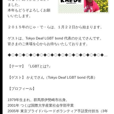
ました。
本年もどうぞよろしくお願
いいたします。
２０１５年のじゃ・で・らは、１月２２日から始まります。
ゲストは、Tokyo Deaf LGBT bond 代表のかえでさんです。
皆さまのご来場を心からお待ちいたしております。
◆◇◆◇◆◇◆◇◆◇◆◇◆◇◆◇◆◇◆◇◆◇◆◇◆◇◆◇◆
【テーマ】 『LGBTとは?』
【ゲスト】 かえでさん（Tokyo Deaf LGBT bond 代表）
【プロフィール】
1979年生まれ、群馬県伊勢崎市出身。
2001年 つくば国際大学産業社会学部卒業
2005年 東京プライドパレードボランティア手話受付担当（3年