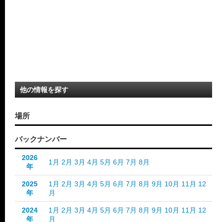
他の情報を探す
場所
バックナンバー
2026
1月
2月
3月
4月
5月
6月
7月
8月
年
2025
1月
2月
3月
4月
5月
6月
7月
8月
9月
10月
11月
12
年
月
2024
1月
2月
3月
4月
5月
6月
7月
8月
9月
10月
11月
12
年
月