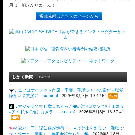
用は一切かかりません！
掲載依頼はこちらのページから
しかく新聞
PAPER
ジェフユナイテッド市原・千葉、手話シャツの寄付で聴覚
障がい者支援に - hummel
-
2026年8月8日 19:42:54
NEW
サマジャンで推し増えちゃった❤️#空想ロマンス#山田寿々
#アイドル #推しカメラ ... - t.co / X
-
2026年8月8日 18:37:41
NEW
林家パー子、認知症が進行「一人で外出られない」難聴で
夫・ペーと「筆談」…自宅全焼から約 1年
-
2026年8月8日