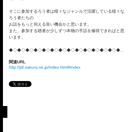
そこに参加するろう者は様々なジャンルで活躍している様々な
ろう者たちの
お話をもっと伺える良い機会かと思います。
また、参加する聴者が少しずつ本物の手話を修得できればと思
います。
◆◇◆◇◆◇◆◇◆◇◆◇◆◇◆◇◆◇◆◇◆◇◆◇◆◇◆◇◆
関連URL
http://jdl.sakura.ne.jp/index.html#index