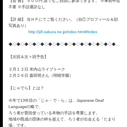
【会 費】 ５００円 誰でもご自由に参加できます。 ※事前申込
不要 ※手話通訳なし
【詳 細】 当ＨＰにてご覧ください。（自己プロフィール＆顔
写真あり）
http://jdl.sakura.ne.jp/index.html#index
◆◇◆◇◆◇◆◇◆◇◆◇◆◇◆◇◆◇◆◇◆◇◆◇◆◇◆◇◆
【次回＆次々回予告】
２月１２日 米内山ライブトーク
２月２６日 森田明さん（明晴学園）
【じゃでら】とは？
今年で13年目の「じゃ・で・ら」は、Japanese Deaf
Languageの略で、
ろう者が普段使っている本物の手話を尊重します。
地域や既成の団体の枠を超えて、ろう者が出会える「たまり
場」です。