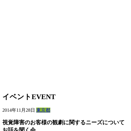
イベント
EVENT
2014年11月28日
東京都
視覚障害のお客様の観劇に関するニーズについて
お話を聞く会