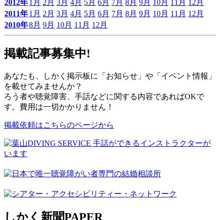
2012年
1月
2月
3月
4月
5月
6月
7月
8月
9月
10月
11月
12月
2011年
1月
2月
3月
4月
5月
6月
7月
8月
9月
10月
11月
12月
2010年
8月
9月
10月
11月
12月
掲載記事募集中!
あなたも、しかく掲示板に「お知らせ」や「イベント情報」
を載せてみませんか？
ろう者や聴覚障害、手話などに関する内容であればOKで
す。費用は一切かかりません！
掲載依頼はこちらのページから
しかく新聞
PAPER