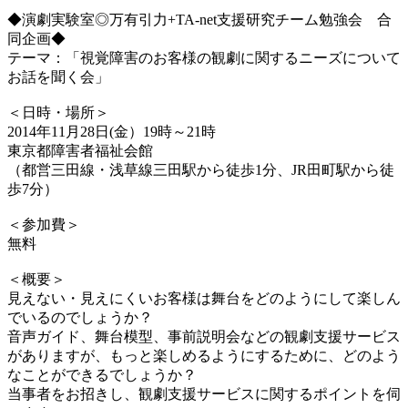
◆演劇実験室◎万有引力+TA-net支援研究チーム勉強会 合
同企画◆
テーマ：「視覚障害のお客様の観劇に関するニーズについて
お話を聞く会」
＜日時・場所＞
2014年11月28日(金）19時～21時
東京都障害者福祉会館
（都営三田線・浅草線三田駅から徒歩1分、JR田町駅から徒
歩7分）
＜参加費＞
無料
＜概要＞
見えない・見えにくいお客様は舞台をどのようにして楽しん
でいるのでしょうか？
音声ガイド、舞台模型、事前説明会などの観劇支援サービス
がありますが、もっと楽しめるようにするために、どのよう
なことができるでしょうか？
当事者をお招きし、観劇支援サービスに関するポイントを伺