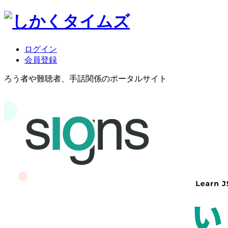
ログイン
会員登録
ろう者や難聴者、手話関係のポータルサイト