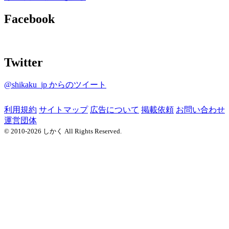
Facebook
Twitter
@shikaku_jp からのツイート
利用規約
サイトマップ
広告について
掲載依頼
お問い合わせ
運営団体
© 2010-2026 しかく All Rights Reserved.