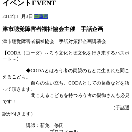
イベント
EVENT
2014年11月3日
三重県
津市聴覚障害者福祉協会主催 手話企画
津市聴覚障害者福祉協会 手話対策部企画講演会
【CODA（コーダ）～ろう文化と聴文化を行き来するパスポ
ート～】
◆CODAとはろう者の両親のもとに生まれた聞こ
えるこども。
自らの生い立ち、CODAとしての葛藤などを語
って頂きます。
聞こえるこどもを持つろう者の親御さんも必見
です！
（手話通
訳が付きます）
講師：新免 修氏
プロフィール