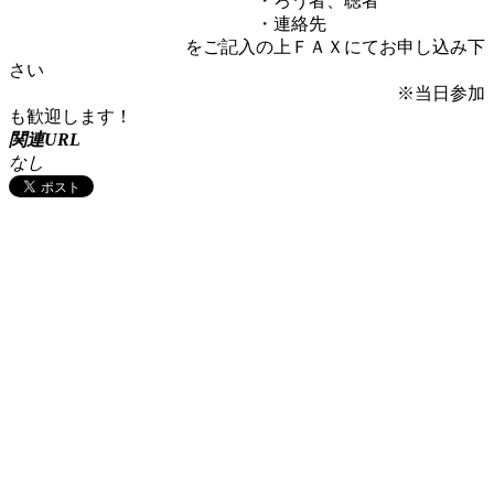
・ろう者、聴者
・連絡先
をご記入の上ＦＡＸにてお申し込み下
さい
※当日参加
も歓迎します！
関連URL
なし