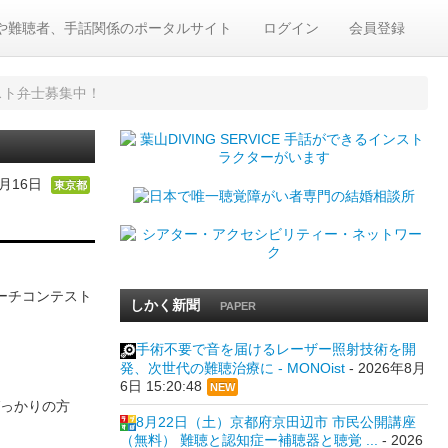
や難聴者、手話関係のポータルサイト
ログイン
会員登録
スト弁士募集中！
1月16日
東京都
ーチコンテスト
しかく新聞
PAPER
手術不要で音を届けるレーザー照射技術を開
発、次世代の難聴治療に - MONOist
-
2026年8月
6日 15:20:48
NEW
っかりの方
8月22日（土）京都府京田辺市 市民公開講座
（無料） 難聴と認知症ー補聴器と聴覚 ...
-
2026