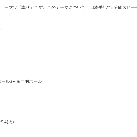
テーマは「幸せ」です。このテーマについて、日本手話で5分間スピー
。
ホール3F 多目的ホール
14(火)