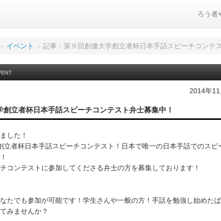
ろう者
»
イベント
»
記事：第９回創価大学創立者杯日本手話スピーチコンテ
VENT
2014年1
学創立者杯日本手話スピーチコンテスト弁士募集中！
ました！
創立者杯日本手話スピーチコンテスト！日本で唯一の日本手話でのスピ
！
チコンテストに参加してくださる弁士の方を募集しております！
なたでも参加が可能です！学生さんや一般の方！手話を勉強し始めたば
てみませんか？