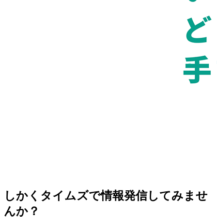
しかくタイムズで情報発信してみませ
んか？