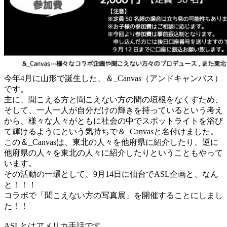
今年4月に山形で誕生した、＆_Canvas（アンドキャンバス）
です。
主に、聞こえる方と聞こえない方の間の垣根をなくすため、
そして、一人一人が自分だけの輝きを持っているという考え
から、様々な人々がともに社会の中でスポットライトを浴び
て輝けるようにという気持ちで＆_Canvasと名付けました。
この＆_Canvasは、東北の人々を他府県に紹介したり、逆に
他府県の人々を東北の人々に紹介したりということもやって
います。
その活動の一環として、9月14日に仙台でASL企画と、なん
と！！！
コラボで「聞こえない方の写真展」を開催することにしまし
た！！
ASLとはアメリカ手話です。