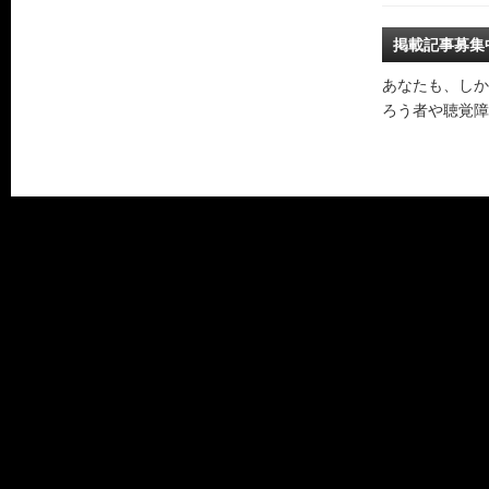
掲載記事募集
あなたも、しか
ろう者や聴覚障