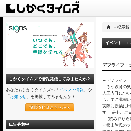
»
掲示板
イベント
E
デフライフ・
しかくタイムズで情報発信してみませんか？
～デフライフ・
「ろう教育の奥
あなたもしかくタイムズへ「
イベント情報
」や
人工内耳につい
「
お知らせ
」を掲載してみませんか？
ついてご講演
実際に授業に用
掲載依頼はこちらから
す! 是非
(読み取り通訳
広告募集中
＜松山智氏のプ