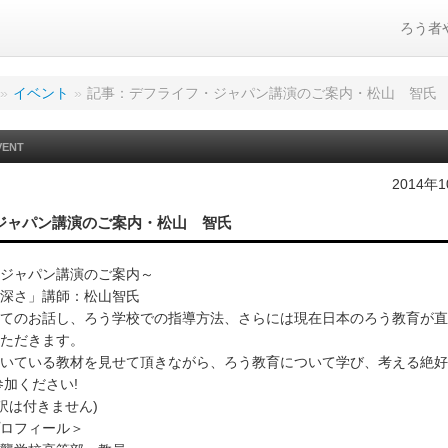
ろう者
»
イベント
»
記事：デフライフ・ジャパン講演のご案内・松山 智氏
VENT
2014年
ジャパン講演のご案内・松山 智氏
ジャパン講演のご案内～
深さ」講師：松山智氏
てのお話し、ろう学校での指導方法、さらには現在日本のろう教育が直
いただきます。
いている教材を見せて頂きながら、ろう教育について学び、考える絶好
、ご参加ください!
は付きません)
ロフィール＞