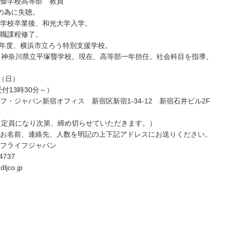
聾学校高等部 教員
の為に失聴。
学校卒業後、和光大学入学。
職課程修了。
25年度、横浜市立ろう特別支援学校。
り神奈川県立平塚聾学校。現在、高等部一年担任。社会科目を指導。
日（日）
受付13時30分～）
フ・ジャパン新宿オフィス 新宿区新宿1-34-12 新宿石井ビル2F
（定員になり次第、締め切らせていただきます。）
お名前、連絡先、人数を明記の上下記アドレスにお送りください。
フライフジャパン
4737
ljco.jp