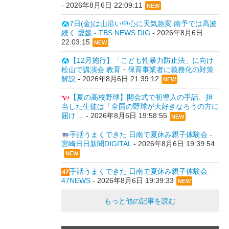
-
2026年8月6日 22:09:11
NEW
7日(金)は山沿い中心に天気急変 南予では高波
続く 愛媛 - TBS NEWS DIG
-
2026年8月6日
22:03:15
NEW
【12月施行】「こども性暴力防止法」に向け
松山で講演会 教育・保育事業者に義務化の対策
解説
-
2026年8月6日 21:39:12
NEW
【夏の高校野球】開会式で初導入の手話、担
当した生徒は「全国の野球が大好きなろうの方に
届け ...
-
2026年8月6日 19:58:55
NEW
手話うまくできた 日南で夏休み親子体験会 -
宮崎日日新聞DIGITAL
-
2026年8月6日 19:39:54
NEW
手話うまくできた 日南で夏休み親子体験会 -
47NEWS
-
2026年8月6日 19:39:33
NEW
もっと他の記事を読む