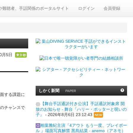
や難聴者、手話関係のポータルサイト
ログイン
会員登録
10月5日
東京都
しかく新聞
PAPER
面する課題に
【舞台手話通訳付き公演】手話通訳対象席 開
のチャンスで
放のお知らせ - 舞台『ハリー・ポッターと呪いの
子』
-
2026年8月6日 23:12:43
NEW
相葉雅紀主演『4アウト もう一度、プレイボー
ル 』場面写真解禁 黒島結菜 - anemo（アネモ）