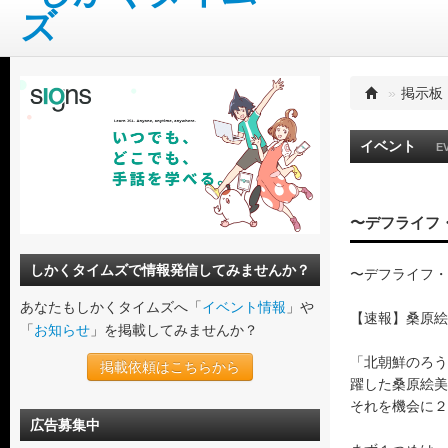
»
掲示板
イベント
E
〜デフライフ
しかくタイムズで情報発信してみませんか？
〜デフライフ・
あなたもしかくタイムズへ「
イベント情報
」や
【速報】桑原絵
「
お知らせ
」を掲載してみませんか？
「北朝鮮のろう
掲載依頼はこちらから
躍した桑原絵美
それを機会に２
広告募集中