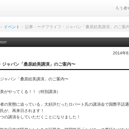
ろう者
»
イベント
»
記事：〜デフライフ・ジャパン「桑原絵美講演」のご案
VENT
2014年
・ジャパン「桑原絵美講演」のご案内〜
ジャパン「桑原絵美講演」のご案内〜
美がやってくる！！（特別講演）
者の実態に迫っている」大好評だったロバート氏の講演会で国際手話通
氏が、再来日されます！
つの講演をしていただくことになりました！