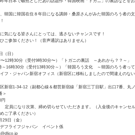
昨年日本で騒然としたあの話題作・韓国映画「トガニ」の裏話などをお
、韓国に韓国在住８年目になる講師・桑原さんがみた韓国のろう者の文
！
に気になる皆さんにとっては、逃さないチャンスです！
ひご参加ください！（音声通訳はありません）
1日（日）
時〜12時30分（受付9時30分〜）「トガニの裏話 ～あれから？？～」
4時～16時30分（受付13時30分～）「韓国ろう文化 ～韓国のろう者っ
イフ・ジャパン新宿オフィス（新宿区に移転しましたので間違えのない
新宿1-34-12（副都心線＆都営新宿線「新宿三丁目駅」出口7番、丸
番＞
0円
名 定員になり次第、締め切らせていただきます。（入金後のキャンセ
めご了承ください）
月29日（金）
：デフライフジャパン イベント係
@dljco.jp