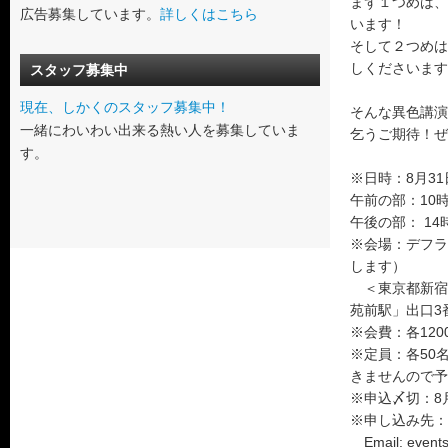
まず１つめは、
広告募集しています。
詳しくはこちら
います！
そして２つめは
しくださいます
スタッフ募集中
現在、しかくのスタッフ募集中！
そんな異色講演
一緒にわいわい出来る熱い人を募集していま
乞うご期待！ぜ
す。
※日時：8月3
午前の部：10
午後の部： 1
※会場：デフラ
します）
＜東京都新宿区
苑前駅」出口3
※会費：各120
※定員：各50
きませんので予
※申込〆切：8
※申し込み先
Email: events