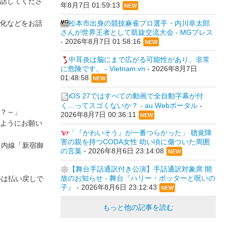
話してくださ
年8月7日 01:59:13
NEW
松本市出身の競技麻雀プロ選手・内川幸太郎
化などをお話
さんが世界王者として凱旋交流大会 - MGプレス
-
2026年8月7日 01:58:16
NEW
中耳炎は脳にまで広がる可能性があり、非常
に危険です。 - Vietnam.vn
-
2026年8月7日
01:48:58
NEW
iOS 27ではすべての動画で全自動字幕が付
く…ってスゴくないか？ - au Webポータル
-
て？～」
2026年8月7日 00:36:11
NEW
ようにお願い
「『かわいそう』が一番つらかった」 聴覚障
害の親を持つCODA女性 幼い頃に傷ついた周囲
ノ内線「新宿御
の言葉
-
2026年8月6日 23:14:08
NEW
【舞台手話通訳付き公演】手話通訳対象席 開
放のお知らせ - 舞台『ハリー・ポッターと呪いの
ルは払い戻しで
子』
-
2026年8月6日 23:12:43
NEW
もっと他の記事を読む