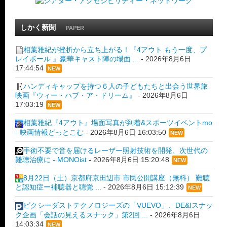
しかく新聞
PAPER
相葉雅紀が挫折から立ち上がる！『4アウト もう一度、プ
レイボール 』豪華キャスト陣の場面 ...
-
2026年8月6日
17:44:54
NEW
ハンディキャップを持つ６人の子どもたちと出会う世界旅
映画『ウィー・ハブ・ア・ドリーム』
-
2026年8月6日
17:03:19
NEW
相葉雅紀『4アウト』場面写真が到着&スポーツイベントmo
- 映画情報どっとこむ
-
2026年8月6日 16:03:50
NEW
手術不要で音を届けるレーザー照射技術を開発、次世代の
難聴治療に - MONOist
-
2026年8月6日 15:20:48
NEW
8月22日（土）京都府京田辺市 市民公開講座（無料） 難聴
と認知症ー補聴器と聴覚 ...
-
2026年8月6日 15:12:39
NEW
ピクシーダストテクノロジーズの「VUEVO」、DE&Iスナッ
ク企画「会話の見えるスナック」第2回 ...
-
2026年8月6日
14:03:34
NEW