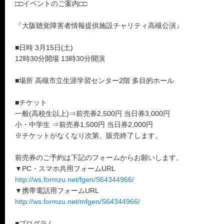
□□イベントのご案内□□
『大阪聴覚障害者情報提供施設チャリティ高槻公演』
■日時 3月15日(土)
12時30分開場 13時30分開演
■場所 高槻市立生涯学習センター2階 多目的ホール
■チケット
一般(高校生以上)⇒前売券2,500円 当日券3,000円
小・中学生 ⇒前売券1,500円 当日券2,000円
※チケットがなくなり次第、販売終了します。
前売券のご予約は下記のフォームからお願いします。
▼PC・スマホ共用フォームURL
http://ws.formzu.net/fgen/S64344966/
▼携帯電話用フォームURL
http://ws.formzu.net/mfgen/S64344966/
■プログラム