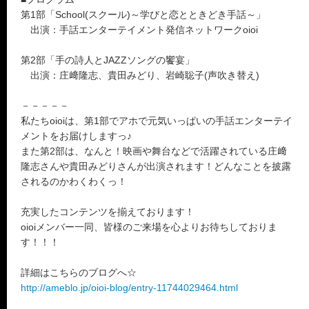
第1部「School(スクール)～学びと恋とときどき手話～」
出演：手話エンターテイメント発信ネットワークoioi
第2部「手の詩人とJAZZソングの饗宴」
出演：庄﨑隆志、貴田みどり、岩崎聡子(声吹き替え)
－－－－－
私たちoioiは、第1部でアホで元気いっぱいの手話エンターテイ
メントをお届けしますっ♪
また第2部は、なんと！映画や舞台などで活躍されている庄﨑
隆志さんや貴田みどりさんが出演されます！どんなことを披露
されるのかわくわくっ！
充実したコンテンツを揃えております！
oioiメンバー一同、皆様のご来場を心よりお待ちしておりま
す！！！
詳細はこちらのブログへ☆
http://ameblo.jp/oioi-blog/entry-11744029464.html