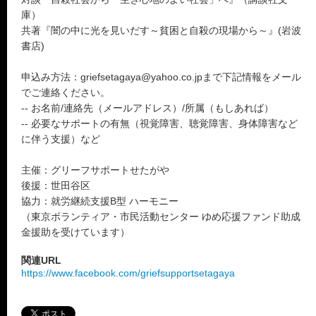
庫）
共著『闇の中に光を見いだす～貧困と自殺の現場から～』(岩波
書店)
申込み方法：griefsetagaya@yahoo.co.jpまで下記情報をメール
でご連絡ください。
-- お名前/連絡先（メールアドレス）/所属（もしあれば）
-- 必要なサポートの有無（視覚障害、聴覚障害、身体障害など
に伴う支援）など
主催：グリーフサポートせたがや
後援：世田谷区
協力：就労継続支援B型 ハーモニー
（東京ボランティア・市民活動センター ゆめ応援ファンド助成
金援助を受けています）
関連URL
https://www.facebook.com/griefsupportsetagaya