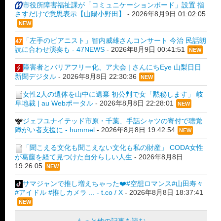
市役所障害福祉課が「コミュニケーションボード」設置 指
さすだけで意思表示【山陽小野田】
-
2026年8月9日 01:02:05
NEW
「左手のピアニスト」智内威雄さんコンサート 今治 民話朗
読に合わせ演奏も - 47NEWS
-
2026年8月9日 00:41:51
NEW
障害者とバリアフリー化、ア大会 | さんにちEye 山梨日日
新聞デジタル
-
2026年8月8日 22:30:36
NEW
女性2人の遺体を山中に遺棄 初公判で女「黙秘します」 岐
阜地裁 | au Webポータル
-
2026年8月8日 22:28:01
NEW
ジェフユナイテッド市原・千葉、手話シャツの寄付で聴覚
障がい者支援に - hummel
-
2026年8月8日 19:42:54
NEW
「聞こえる文化も聞こえない文化も私の財産」 CODA女性
が葛藤を経て見つけた自分らしい人生
-
2026年8月8日
19:26:05
NEW
サマジャンで推し増えちゃった❤️#空想ロマンス#山田寿々
#アイドル #推しカメラ ... - t.co / X
-
2026年8月8日 18:37:41
NEW
もっと他の記事を読む