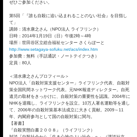
ぜひご参加ください。
第5回「『誰も自殺に追い込まれることのない社会』を目指し
て」
講師：清水康之さん（NPO法人 ライフリンク）
日時：2014年1月19日（日）午後2時～4時
場所：世田谷区立総合福祉センター さくらぽーと
http://www.setagaya-sofuku.net/acs/index.htm
参加費：無料（手話通訳・ノートテイクつき）
定員：80人
＜清水康之さんプロフィール＞
NPO法人「自殺対策支援センター」ライフリンク代表、自殺対
策全国民間ネットワーク代表。元NHK報道ディレクター。自死
遺児の取材をきっかけに、自殺対策の重要性を認識。2004年に
NHKを退職し、ライフリンクを設立。10万人署名運動等を通し
て、2006年の自殺対策基本法成立に大きく貢献。2009～11
年、内閣府参与として国の自殺対策に関与。
【著書】
『自殺実態白書２００８』（ライフリンク）
対談『自殺社会から「生き心地のよい社会」へ』（講談社文