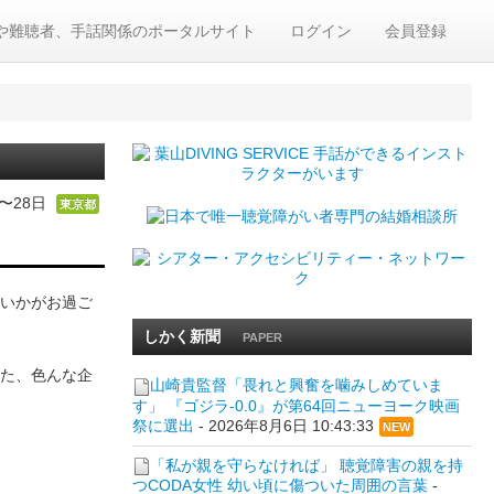
や難聴者、手話関係のポータルサイト
ログイン
会員登録
4〜28日
東京都
いかがお過ご
しかく新聞
PAPER
た、色んな企
山崎貴監督「畏れと興奮を噛みしめていま
す」 『ゴジラ-0.0』が第64回ニューヨーク映画
祭に選出
-
2026年8月6日 10:43:33
NEW
「私が親を守らなければ」 聴覚障害の親を持
つCODA女性 幼い頃に傷ついた周囲の言葉
-