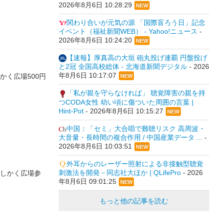
2026年8月6日 10:28:29
NEW
関わり合いが元気の源 「国際盲ろう日」記念
イベント（福祉新聞WEB） - Yahoo!ニュース
-
2026年8月6日 10:24:20
NEW
【速報】厚真高の大垣 砲丸投げ連覇 円盤投げ
と2冠 全国高校総体 - 北海道新聞デジタル
-
2026
年8月6日 10:17:07
く広場500円
NEW
「私が親を守らなければ」 聴覚障害の親を持
つCODA女性 幼い頃に傷ついた周囲の言葉 |
Hint-Pot
-
2026年8月6日 10:15:27
NEW
中国：「セミ」大合唱で難聴リスク 高周波・
大音量・長時間の複合作用 / 中国産業データ ...
-
2026年8月6日 10:03:51
NEW
外耳からのレーザー照射による非接触型聴覚
刺激法を開発－同志社大ほか | QLifePro
-
2026
しかく広場参
年8月6日 09:01:25
NEW
もっと他の記事を読む