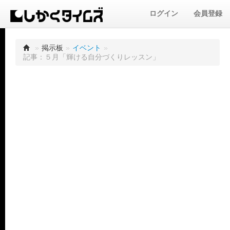
ログイン
会員登録
»
掲示板
»
イベント
»
記事：５月「輝ける自分づくりレッスン」