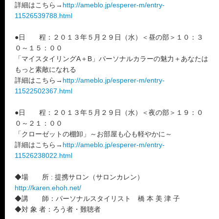
詳細はこちら→
http://ameblo.jp/esperer-m/entry-
11526539788.html
●日 程：２０１３年５月２９日（水）＜昼の部＞１０：３
０～１５：００
「マイスタイリングA＋B」パーソナルカラーの魅力＋あなたは
もっと素敵になれる
詳細はこちら→
http://ameblo.jp/esperer-m/entry-
11522502367.html
●日 程：２０１３年５月２９日（水）＜夜の部＞１９：０
０～２１：００
「クローゼットの棚卸」～お部屋も心も軽やかに～
詳細はこちら→
http://ameblo.jp/esperer-m/entry-
11526238022.html
◆場 所 : 提携サロン（サロンカレン）
http://karen.ehoh.net/
◆講 師：パーソナルスタイリスト 橋 本 美 津 子
◆対 象 者：ろう者・難聴者