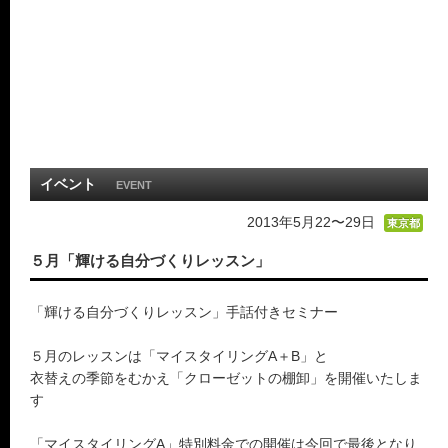
イベント
EVENT
2013年5月22〜29日
東京都
５月「輝ける自分づくりレッスン」
「輝ける自分づくりレッスン」手話付きセミナー
５月のレッスンは「マイスタイリングA＋B」と
衣替えの季節をむかえ「クローゼットの棚卸」を開催いたしま
す
「マイスタイリングA」特別料金での開催は今回で最後となり