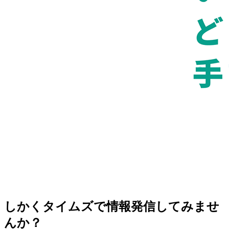
しかくタイムズで情報発信してみませ
んか？