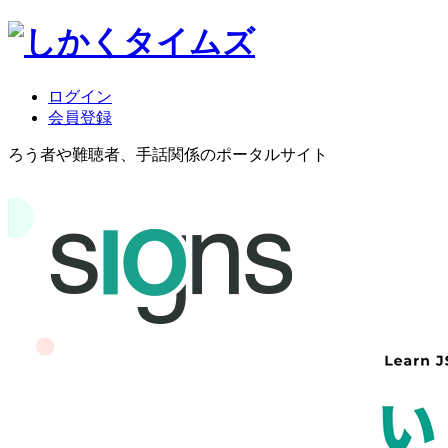
ログイン
会員登録
ろう者や難聴者、手話関係のポータルサイト