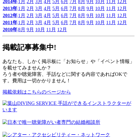
2014年
1月
2月
3月
4月
5月
6月
7月
8月
9月
10月
11月
12月
2013年
1月
2月
3月
4月
5月
6月
7月
8月
9月
10月
11月
12月
2012年
1月
2月
3月
4月
5月
6月
7月
8月
9月
10月
11月
12月
2011年
1月
2月
3月
4月
5月
6月
7月
8月
9月
10月
11月
12月
2010年
8月
9月
10月
11月
12月
掲載記事募集中!
あなたも、しかく掲示板に「お知らせ」や「イベント情報」
を載せてみませんか？
ろう者や聴覚障害、手話などに関する内容であればOKで
す。費用は一切かかりません！
掲載依頼はこちらのページから