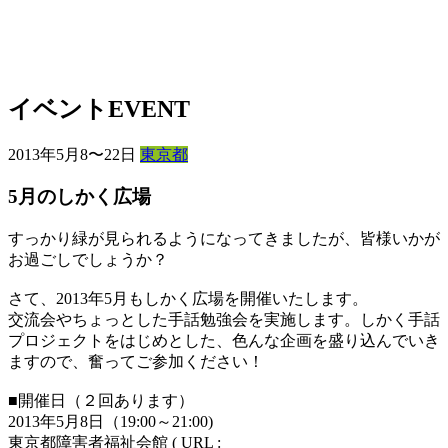
イベント
EVENT
2013年5月8〜22日
東京都
5月のしかく広場
すっかり緑が見られるようになってきましたが、皆様いかが
お過ごしでしょうか？
さて、2013年5月もしかく広場を開催いたします。
交流会やちょっとした手話勉強会を実施します。しかく手話
プロジェクトをはじめとした、色んな企画を盛り込んでいき
ますので、奮ってご参加ください！
■開催日（２回あります）
2013年5月8日（19:00～21:00)
東京都障害者福祉会館 ( URL :