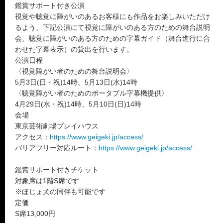
鑑賞サポート付き公演
視覚や聴覚に障がいのあるお客様にも作品をお楽しみいただけ
るよう、下記公演にて視覚に障がいのある方のための舞台説明
会、聴覚に障がいのある方のための字幕ガイド（舞台進行に合
わせた字幕表示）の貸出を行います。
公演日程
〈視覚障がい者のための舞台説明会〉
5月3日(日・祝)14時、5月13日(水)14時
〈聴覚障がい者のためのポータブル字幕機提供〉
4月29日(水・祝)14時、5月10日(日)14時
会場
東京芸術劇場プレイハウス
アクセス：
https://www.geigeki.jp/access/
バリアフリー対応ルート：
https://www.geigeki.jp/access/
鑑賞サポート付きチケット
対象席は1階S席です
※ほじょ犬の同伴も可能です
定価
S席13,000円