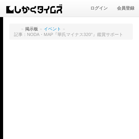
ログイン
会員登録
»
掲示板
»
イベント
»
記事：NODA・MAP『華氏マイナス320°』鑑賞サポート