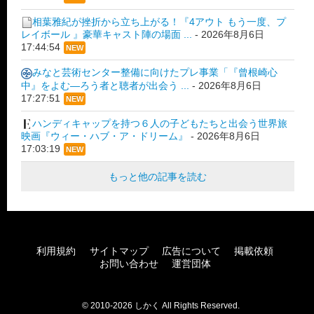
相葉雅紀が挫折から立ち上がる！『4アウト もう一度、プ
レイボール 』豪華キャスト陣の場面 ...
-
2026年8月6日
17:44:54
NEW
みなと芸術センター整備に向けたプレ事業「『曾根崎心
中』をよむ―ろう者と聴者が出会う ...
-
2026年8月6日
17:27:51
NEW
ハンディキャップを持つ６人の子どもたちと出会う世界旅
映画『ウィー・ハブ・ア・ドリーム』
-
2026年8月6日
17:03:19
NEW
もっと他の記事を読む
利用規約
サイトマップ
広告について
掲載依頼
お問い合わせ
運営団体
© 2010-2026 しかく All Rights Reserved.