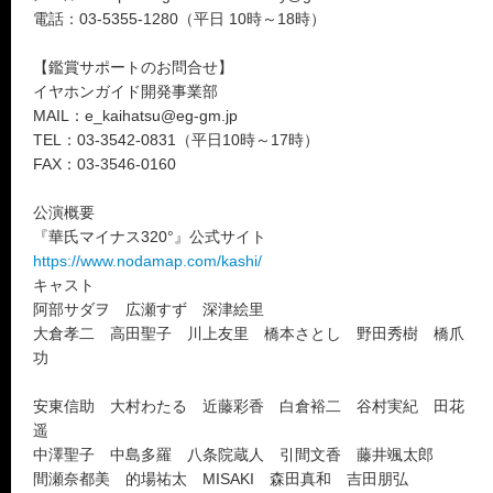
電話：03-5355-1280（平日 10時～18時）
【鑑賞サポートのお問合せ】
イヤホンガイド開発事業部
MAIL：e_kaihatsu@eg-gm.jp
TEL：03-3542-0831（平日10時～17時）
FAX：03-3546-0160
公演概要
『華氏マイナス320°』公式サイト
https://www.nodamap.com/kashi/
キャスト
阿部サダヲ 広瀬すず 深津絵里
大倉孝二 高田聖子 川上友里 橋本さとし 野田秀樹 橋爪
功
安東信助 大村わたる 近藤彩香 白倉裕二 谷村実紀 田花
遥
中澤聖子 中島多羅 八条院蔵人 引間文香 藤井颯太郎
間瀬奈都美 的場祐太 MISAKI 森田真和 吉田朋弘