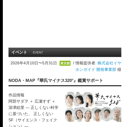
イベント
EVENT
2026年4月10日〜5月31日
/ 情報提供者:
株式会社イヤ
東京都
ホンガイド 開発事業部
様
NODA・MAP『華氏マイナス320°』鑑賞サポート
作品情報
阿部サダヲ ＋ 広瀬すず ＋
深津絵里 ― 正しくない科学
に基づいた、 正しくない
SF（サイエンス・フェイク
ション）―