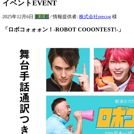
イベント
EVENT
2025年12月6日
東京都
/ 情報提供者:
株式会社precog
様
「ロボコォォォン！-ROBOT COOONTEST!-」