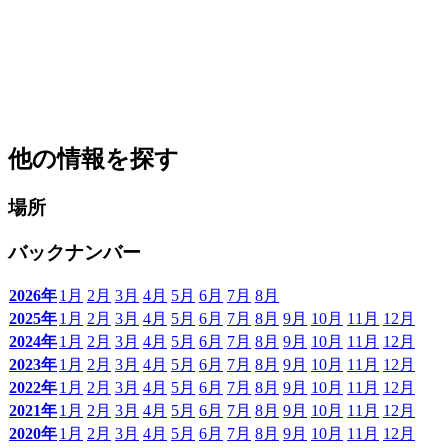
他の情報を探す
場所
バックナンバー
2026年
1月
2月
3月
4月
5月
6月
7月
8月
2025年
1月
2月
3月
4月
5月
6月
7月
8月
9月
10月
11月
12月
2024年
1月
2月
3月
4月
5月
6月
7月
8月
9月
10月
11月
12月
2023年
1月
2月
3月
4月
5月
6月
7月
8月
9月
10月
11月
12月
2022年
1月
2月
3月
4月
5月
6月
7月
8月
9月
10月
11月
12月
2021年
1月
2月
3月
4月
5月
6月
7月
8月
9月
10月
11月
12月
2020年
1月
2月
3月
4月
5月
6月
7月
8月
9月
10月
11月
12月