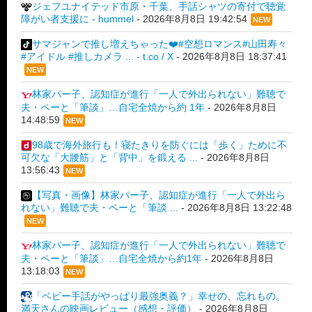
ジェフユナイテッド市原・千葉、手話シャツの寄付で聴覚
障がい者支援に - hummel
-
2026年8月8日 19:42:54
NEW
サマジャンで推し増えちゃった❤️#空想ロマンス#山田寿々
#アイドル #推しカメラ ... - t.co / X
-
2026年8月8日 18:37:41
NEW
林家パー子、認知症が進行「一人で外出られない」難聴で
夫・ペーと「筆談」…自宅全焼から約 1年
-
2026年8月8日
14:48:59
NEW
98歳で海外旅行も！寝たきりを防ぐには「歩く」ために不
可欠な「大腰筋」と「背中」を鍛える ...
-
2026年8月8日
13:56:43
NEW
【写真・画像】林家パー子、認知症が進行「一人で外出ら
れない」難聴で夫・ペーと「筆談 ...
-
2026年8月8日 13:22:48
NEW
林家パー子、認知症が進行「一人で外出られない」難聴で
夫・ペーと「筆談」…自宅全焼から約1年
-
2026年8月8日
13:18:03
NEW
「ベビー手話がやっぱり最強奥義？」幸せの、忘れもの。
満天さんの映画レビュー（感想・評価）
-
2026年8月8日