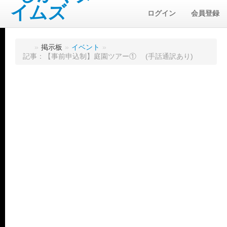
ログイン
会員登録
»
掲示板
»
イベント
»
記事：【事前申込制】庭園ツアー① (手話通訳あり)