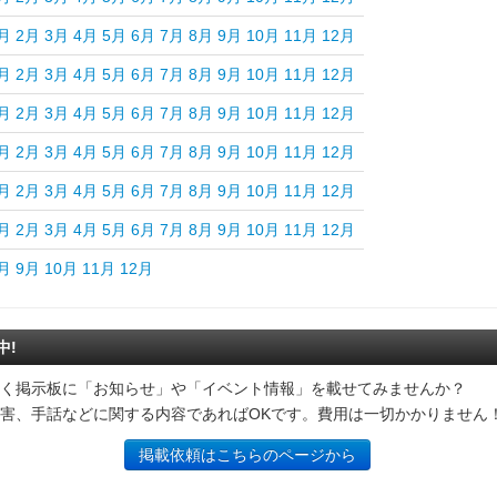
月
2月
3月
4月
5月
6月
7月
8月
9月
10月
11月
12月
月
2月
3月
4月
5月
6月
7月
8月
9月
10月
11月
12月
月
2月
3月
4月
5月
6月
7月
8月
9月
10月
11月
12月
月
2月
3月
4月
5月
6月
7月
8月
9月
10月
11月
12月
月
2月
3月
4月
5月
6月
7月
8月
9月
10月
11月
12月
月
2月
3月
4月
5月
6月
7月
8月
9月
10月
11月
12月
月
9月
10月
11月
12月
中!
く掲示板に「お知らせ」や「イベント情報」を載せてみませんか？
害、手話などに関する内容であればOKです。費用は一切かかりません
掲載依頼はこちらのページから