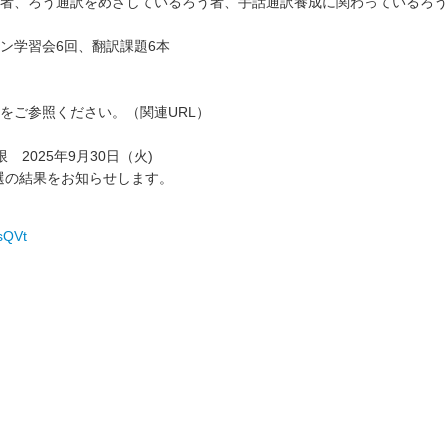
者、ろう通訳をめざしているろう者、手話通訳養成に関わっているろう
ン学習会6回、翻訳課題6本
名
をご参照ください。（関連URL）
 2025年9月30日（火)
に抽選の結果をお知らせします。
zsQVt