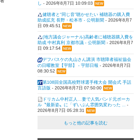
者
し
-
2026年8月7日 10:09:03
NEW
健聴者と“同じ音”聴かせたい 補聴器の購入費
助成拡充 長野・松本市 - 公明新聞
-
2026年8月7
日 09:45:51
NEW
(地方議会ジャーナル)高齢者に補聴器購入費を
助成 中村真利 京都市議 - 公明新聞
-
2026年8月7
日 09:17:54
NEW
デフバスケの丸山さん講演 市聴障者福祉協会
の日曜教室【宇部】 - 宇部日報
-
2026年8月7日
08:30:52
NEW
第108回全国高校野球選手権大会 開会式 手話
言語版
-
2026年8月7日 07:50:00
NEW
ドリカム中村正人…妻で人気バンド元ボーカ
ル〝最新姿〟に「ずいぶん雰囲気変わった ...
-
2026年8月7日 05:28:31
NEW
もっと他の記事を読む