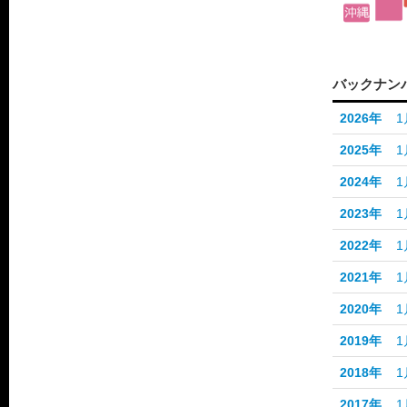
バックナン
2026年
1
2025年
1
2024年
1
2023年
1
2022年
1
2021年
1
2020年
1
2019年
1
2018年
1
2017年
1