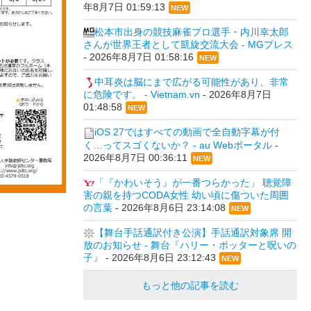
年8月7日 01:59:13
NEW
松本市出身の競技麻雀プロ選手・内川幸太郎
さんが世界王者として凱旋交流大会 - MGプレス
-
2026年8月7日 01:58:16
NEW
中耳炎は脳にまで広がる可能性があり、非常
に危険です。 - Vietnam.vn
-
2026年8月7日
01:48:58
NEW
iOS 27ではすべての動画で全自動字幕が付
く…ってスゴくないか？ - au Webポータル
-
2026年8月7日 00:36:11
NEW
「『かわいそう』が一番つらかった」 聴覚障
害の親を持つCODA女性 幼い頃に傷ついた周囲
の言葉
-
2026年8月6日 23:14:08
NEW
【舞台手話通訳付き公演】手話通訳対象席 開
放のお知らせ - 舞台『ハリー・ポッターと呪いの
子』
-
2026年8月6日 23:12:43
NEW
もっと他の記事を読む