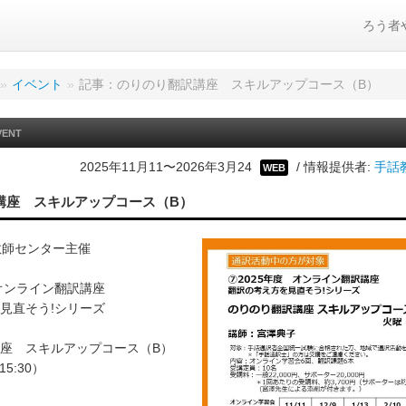
ろう者
»
イベント
»
記事：のりのり翻訳講座 スキルアップコース（B）
VENT
2025年11月11〜2026年3月24
/ 情報提供者:
手話
WEB
講座 スキルアップコース（B）
教師センター主催
 オンライン翻訳講座
見直そう!シリーズ
座 スキルアップコース（B）
15:30）