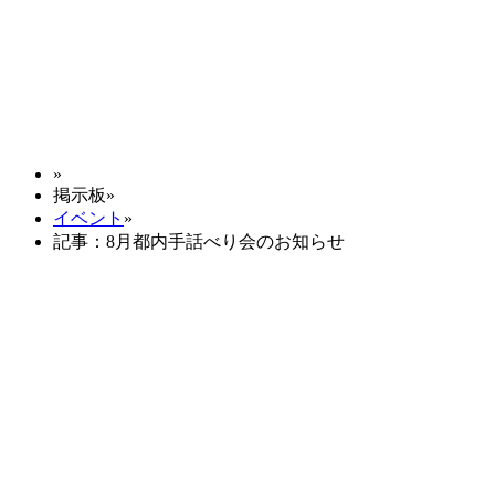
»
掲示板
»
イベント
»
記事：8月都内手話べり会のお知らせ