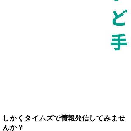
しかくタイムズで情報発信してみませ
んか？