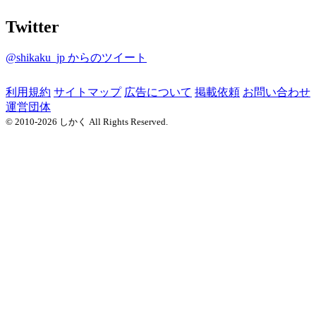
Twitter
@shikaku_jp からのツイート
利用規約
サイトマップ
広告について
掲載依頼
お問い合わせ
運営団体
© 2010-2026 しかく All Rights Reserved.