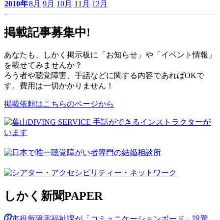
2010年
8月
9月
10月
11月
12月
掲載記事募集中!
あなたも、しかく掲示板に「お知らせ」や「イベント情報」
を載せてみませんか？
ろう者や聴覚障害、手話などに関する内容であればOKで
す。費用は一切かかりません！
掲載依頼はこちらのページから
しかく新聞
PAPER
市役所障害福祉課が「コミュニケーションボード」設置