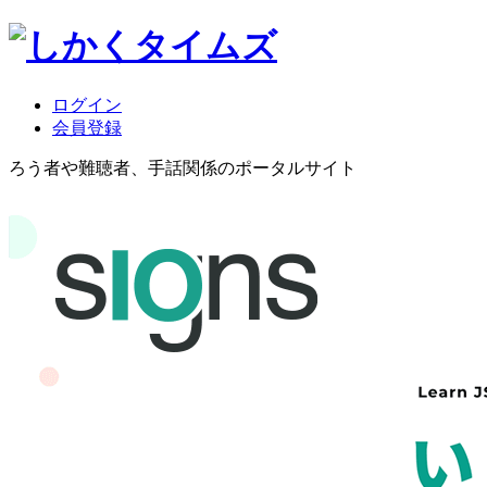
ログイン
会員登録
ろう者や難聴者、手話関係のポータルサイト