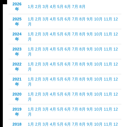
2026
1月
2月
3月
4月
5月
6月
7月
8月
年
2025
1月
2月
3月
4月
5月
6月
7月
8月
9月
10月
11月
12
年
月
2024
1月
2月
3月
4月
5月
6月
7月
8月
9月
10月
11月
12
年
月
2023
1月
2月
3月
4月
5月
6月
7月
8月
9月
10月
11月
12
年
月
2022
1月
2月
3月
4月
5月
6月
7月
8月
9月
10月
11月
12
年
月
2021
1月
2月
3月
4月
5月
6月
7月
8月
9月
10月
11月
12
年
月
2020
1月
2月
3月
4月
5月
6月
7月
8月
9月
10月
11月
12
年
月
2019
1月
2月
3月
4月
5月
6月
7月
8月
9月
10月
11月
12
年
月
2018
1月
2月
3月
4月
5月
6月
7月
8月
9月
10月
11月
12