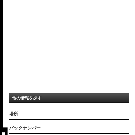
他の情報を探す
場所
バックナンバー