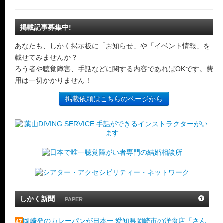
掲載記事募集中!
あなたも、しかく掲示板に「お知らせ」や「イベント情報」を
載せてみませんか？
ろう者や聴覚障害、手話などに関する内容であればOKです。費
用は一切かかりません！
掲載依頼はこちらのページから
しかく新聞
PAPER
岡崎発のカレーパンが日本一 愛知県岡崎市の洋食店「さん