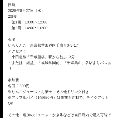
日時
2025年8月27日（水）
2部制
・第1回：10:00〜12:00
・第2回：14:00〜16:00
会場
いちりんご（東京都世田谷区千歳台3-3-17）
アクセス：
・小田急線「千歳船橋」駅から徒歩13分
・または「経堂」「成城学園前」「千歳烏山」各駅よりバスあ
り
参加費
各回 2,500円
※りんごジュース・お菓子・その他ドリンク付き
※アップルパイ（1個650円）は事前予約制で、テイクアウト
OK！
その他、追加のジュース・かき氷などは当日店内で購入可能で