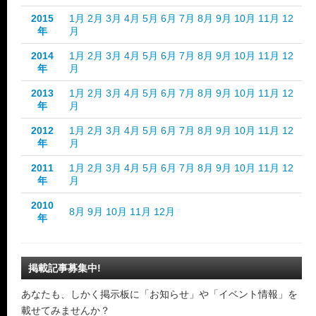
2015
1月
2月
3月
4月
5月
6月
7月
8月
9月
10月
11月
12
年
月
2014
1月
2月
3月
4月
5月
6月
7月
8月
9月
10月
11月
12
年
月
2013
1月
2月
3月
4月
5月
6月
7月
8月
9月
10月
11月
12
年
月
2012
1月
2月
3月
4月
5月
6月
7月
8月
9月
10月
11月
12
年
月
2011
1月
2月
3月
4月
5月
6月
7月
8月
9月
10月
11月
12
年
月
2010
8月
9月
10月
11月
12月
年
掲載記事募集中!
あなたも、しかく掲示板に「お知らせ」や「イベント情報」を
載せてみませんか？