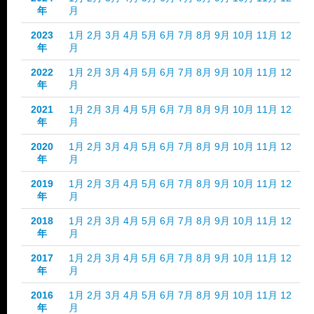
年
月
2023
1月
2月
3月
4月
5月
6月
7月
8月
9月
10月
11月
12
年
月
2022
1月
2月
3月
4月
5月
6月
7月
8月
9月
10月
11月
12
年
月
2021
1月
2月
3月
4月
5月
6月
7月
8月
9月
10月
11月
12
年
月
2020
1月
2月
3月
4月
5月
6月
7月
8月
9月
10月
11月
12
年
月
2019
1月
2月
3月
4月
5月
6月
7月
8月
9月
10月
11月
12
年
月
2018
1月
2月
3月
4月
5月
6月
7月
8月
9月
10月
11月
12
年
月
2017
1月
2月
3月
4月
5月
6月
7月
8月
9月
10月
11月
12
年
月
2016
1月
2月
3月
4月
5月
6月
7月
8月
9月
10月
11月
12
年
月