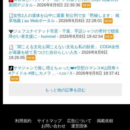
新聞デジタル
-
2026年8月8日 22:30:36
NEW
女性2人の遺体を山中に遺棄 初公判で女「黙秘します」 岐
阜地裁 | au Webポータル
-
2026年8月8日 22:28:01
NEW
ジェフユナイテッド市原・千葉、手話シャツの寄付で聴覚
障がい者支援に - hummel
-
2026年8月8日 19:42:54
NEW
「聞こえる文化も聞こえない文化も私の財産」 CODA女性
が葛藤を経て見つけた自分らしい人生
-
2026年8月8日
19:26:05
NEW
サマジャンで推し増えちゃった❤️#空想ロマンス#山田寿々
#アイドル #推しカメラ ... - t.co / X
-
2026年8月8日 18:37:41
NEW
もっと他の記事を読む
利用規約
サイトマップ
広告について
掲載依頼
お問い合わせ
運営団体