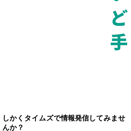
しかくタイムズで情報発信してみませ
んか？