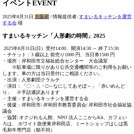
イベント
EVENT
2025年8月31日
大阪府
/ 情報提供者:
すまいるキッチンを運営
する会
様
すまいるキッチン「人形劇の時間」2025
2025年8月31日(日）受付14:00、開演14:30 ～ 終了15:30
・チケット：3 歳以上 前売り1000 円、当日券1500 円
・場所：岸和田市立福祉総合センター 大会議室
※駐車場に限りがあり公共交通機関等のご利用をお願い
します。車の方は当日受付にご相談ください。
・出演：人形劇団クラルテ
・演目：「〇・△・□～なにしてあそぼ～」「赤いめんど
り」 ※手話通訳あります
・主催：すまいるキッチンを運営する会
・後援：岸和田市/ 岸和田市教育委員会/ 岸和田市社会福祉協
議会
・協賛: オクジれもん館、NPO 法人ここからKit、カフェい
ろは、 ホワイト急便東岸和田店、ミートショップはしば黒
毛和牛専門店（順不同）