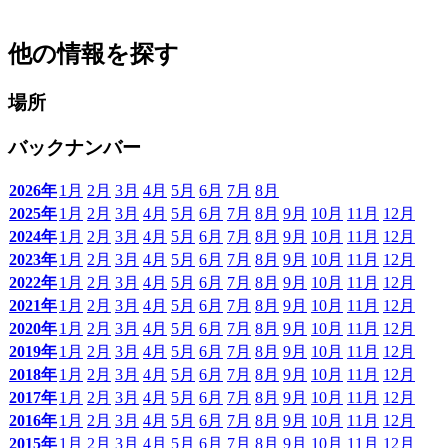
他の情報を探す
場所
バックナンバー
2026年
1月
2月
3月
4月
5月
6月
7月
8月
2025年
1月
2月
3月
4月
5月
6月
7月
8月
9月
10月
11月
12月
2024年
1月
2月
3月
4月
5月
6月
7月
8月
9月
10月
11月
12月
2023年
1月
2月
3月
4月
5月
6月
7月
8月
9月
10月
11月
12月
2022年
1月
2月
3月
4月
5月
6月
7月
8月
9月
10月
11月
12月
2021年
1月
2月
3月
4月
5月
6月
7月
8月
9月
10月
11月
12月
2020年
1月
2月
3月
4月
5月
6月
7月
8月
9月
10月
11月
12月
2019年
1月
2月
3月
4月
5月
6月
7月
8月
9月
10月
11月
12月
2018年
1月
2月
3月
4月
5月
6月
7月
8月
9月
10月
11月
12月
2017年
1月
2月
3月
4月
5月
6月
7月
8月
9月
10月
11月
12月
2016年
1月
2月
3月
4月
5月
6月
7月
8月
9月
10月
11月
12月
2015年
1月
2月
3月
4月
5月
6月
7月
8月
9月
10月
11月
12月