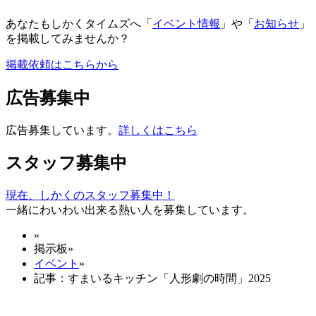
あなたもしかくタイムズへ「
イベント情報
」や「
お知らせ
」
を掲載してみませんか？
掲載依頼はこちらから
広告募集中
広告募集しています。
詳しくはこちら
スタッフ募集中
現在、しかくのスタッフ募集中！
一緒にわいわい出来る熱い人を募集しています。
»
掲示板
»
イベント
»
記事：すまいるキッチン「人形劇の時間」2025