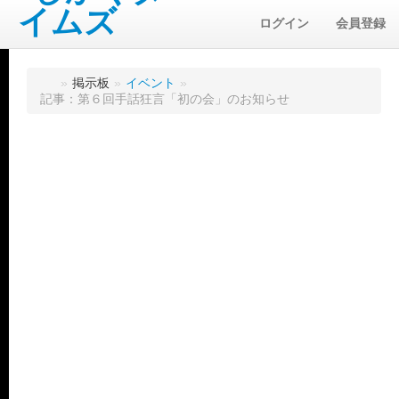
ログイン
会員登録
»
掲示板
»
イベント
»
記事：第６回手話狂言「初の会」のお知らせ