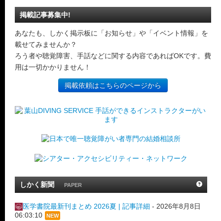
掲載記事募集中!
あなたも、しかく掲示板に「お知らせ」や「イベント情報」を
載せてみませんか？
ろう者や聴覚障害、手話などに関する内容であればOKです。費
用は一切かかりません！
掲載依頼はこちらのページから
しかく新聞
PAPER
医学書院最新刊まとめ 2026夏 | 記事詳細
-
2026年8月8日
06:03:10
NEW