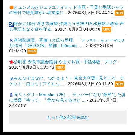
ヒュンメルがジェフユナイテッド市原・千葉と手話シャツ
の寄付で聴覚障がい者支援に
-
2026年8月8日 04:44:24
NEW
静かに10分 浮き方練習 沖縄ろう学校PTA 水難防止教室 声
も手話もなく命を守る
-
2026年8月8日 04:00:48
NEW
衆議院議員・斉藤りえ氏ら登壇、「デフ×IT」をテーマに9
月26日『DEFCON』開催｜Infoseek ...
-
2026年8月8日
01:14:29
NEW
公明党 奈良市議会議員 やまぐち寛 - 手話体験 : ブログ
-
2026年8月8日 00:30:43
NEW
みんなでまなび、つたえよう！ 東京大空襲 | 見どころ・チ
ケット・口コミ | アイエム ...
-
2026年8月8日 00:11:39
NEW
元リトグリ・Manaka（25）、ラッパーになり“激変”した姿
に反響「待って」「昔から見てるけど ...
-
2026年8月7日
22:47:57
もっと他の記事を読む