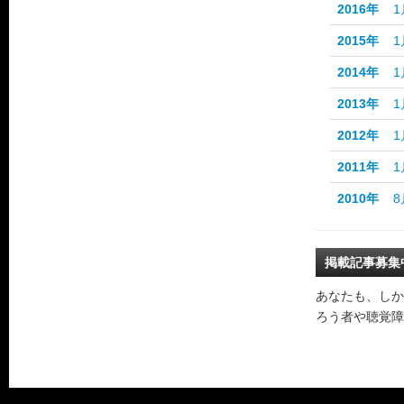
2016年
1
2015年
1
2014年
1
2013年
1
2012年
1
2011年
1
2010年
8
掲載記事募集
あなたも、しか
ろう者や聴覚障