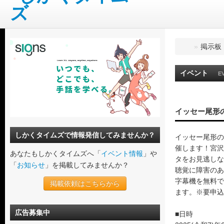
»
掲示板
イベント
E
イッセー尾形
しかくタイムズで情報発信してみませんか？
イッセー尾形の
催します！宮沢
あなたもしかくタイムズへ「
イベント情報
」や
タをお見逃しな
「
お知らせ
」を掲載してみませんか？
聴覚に障害のあ
字幕機を無料で
掲載依頼はこちらから
ます。※要申込
広告募集中
■日時