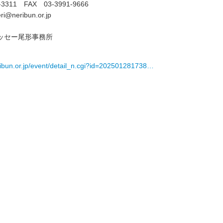
3311 FAX 03-3991-9666
@neribun.or.jp
ッセー尾形事務所
ribun.or.jp/event/detail_n.cgi?id=202501281738…