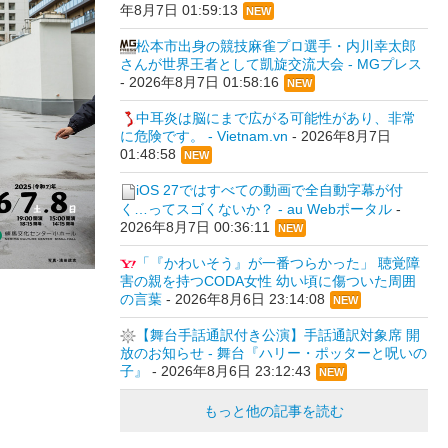
年8月7日 01:59:13
NEW
松本市出身の競技麻雀プロ選手・内川幸太郎
さんが世界王者として凱旋交流大会 - MGプレス
-
2026年8月7日 01:58:16
NEW
中耳炎は脳にまで広がる可能性があり、非常
に危険です。 - Vietnam.vn
-
2026年8月7日
01:48:58
NEW
iOS 27ではすべての動画で全自動字幕が付
く…ってスゴくないか？ - au Webポータル
-
2026年8月7日 00:36:11
NEW
「『かわいそう』が一番つらかった」 聴覚障
害の親を持つCODA女性 幼い頃に傷ついた周囲
の言葉
-
2026年8月6日 23:14:08
NEW
【舞台手話通訳付き公演】手話通訳対象席 開
放のお知らせ - 舞台『ハリー・ポッターと呪いの
子』
-
2026年8月6日 23:12:43
NEW
もっと他の記事を読む