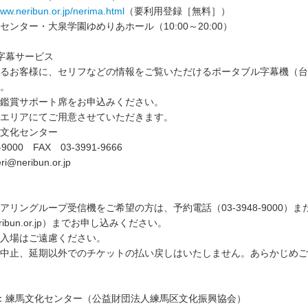
www.neribun.or.jp/nerima.html
（要利用登録［無料］）
ンター・大泉学園ゆめりあホール（10:00～20:00）
字幕サービス
るお客様に、セリフなどの情報をご覧いただけるポータブル字幕機（台
。
鑑賞サポート席をお申込みください。
エリアにてご用意させていただきます。
文化センター
9000 FAX 03-3991-9666
@neribun.or.jp
アリングループ受信機をご希望の方は、予約電話（03-3948-9000）ま
@neribun.or.jp）までお申し込みください。
入場はご遠慮ください。
中止、延期以外でのチケットの払い戻しはいたしません。あらかじめご
：練馬文化センター（公益財団法人練馬区文化振興協会）