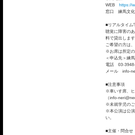
WEB
https://
窓口 練馬文化セ
■リアルタイム
聴覚に障害のあ
料で貸出します
ご希望の方は、
※お席は所定の
＜申込先＞練馬
電話 03-3948-
メール info-neri
■注意事項
※車いす席、ヒ
（info-neri
※未就学児のご
※本公演は公演
い。
■主催・問合せ