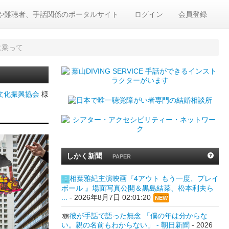
や難聴者、手話関係のポータルサイト
ログイン
会員登録
に乗って
文化振興協会
様
しかく新聞
PAPER
相葉雅紀主演映画『4アウト もう一度、プレイ
ボール 』場面写真公開＆黒島結菜、松本利夫ら
...
-
2026年8月7日 02:01:20
NEW
彼が手話で語った無念 「僕の年は分からな
い。親の名前もわからない」 - 朝日新聞
-
2026