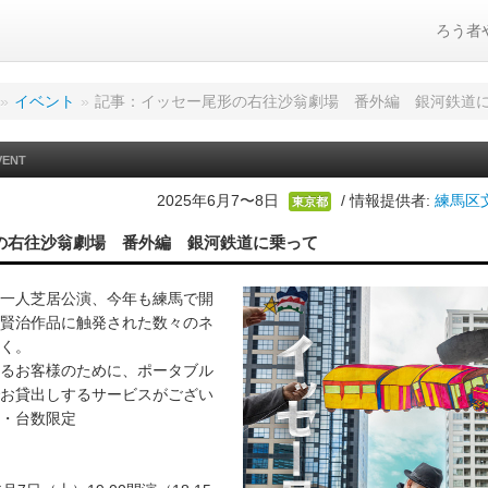
ろう者
»
イベント
»
記事：イッセー尾形の右往沙翁劇場 番外編 銀河鉄道
VENT
2025年6月7〜8日
/ 情報提供者:
練馬区
東京都
の右往沙翁劇場 番外編 銀河鉄道に乗って
一人芝居公演、今年も練馬で開
賢治作品に触発された数々のネ
く。
るお客様のために、ポータブル
お貸出しするサービスがござい
・台数限定