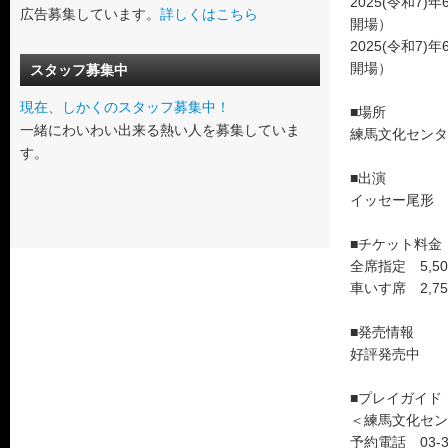
2025(令和7)年
広告募集しています。
詳しくはこちら
開場）
2025(令和7)年
開場）
スタッフ募集中
現在、しかくのスタッフ募集中！
■場所
一緒にわいわい出来る熱い人を募集していま
練馬文化センタ
す。
■出演
イッセー尾形
■チケット料金
全席指定 5,5
車いす席 2,7
■発売情報
好評発売中
■プレイガイド
＜練馬文化セン
予約電話 03-39