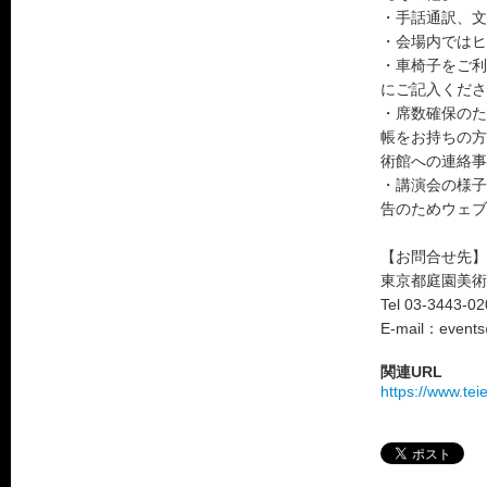
・手話通訳、文
・会場内ではヒ
・車椅子をご利
にご記入くださ
・席数確保のた
帳をお持ちの方
術館への連絡事
・講演会の様子
告のためウェブ
【お問合せ先】
東京都庭園美術館
Tel 03-3443-0
E-mail：events
関連URL
https://www.tei