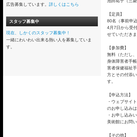
池田祐子（三菱
広告募集しています。
詳しくはこちら
【定員】
80名（事前申
スタッフ募集中
4月7日から受
現在、しかくのスタッフ募集中！
せていただきま
一緒にわいわい出来る熱い人を募集していま
す。
【参加費】
無料（ただし、
身体障害者手帳
害者保健福祉手
方とその付添い
す。
【申込方法】
・ウェブサイト
のお申し込みは
・お申し込みい
美術館にお問い
【その他】