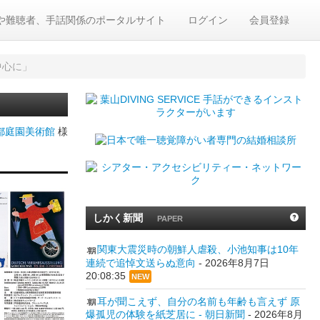
や難聴者、手話関係のポータルサイト
ログイン
会員登録
中心に」
都庭園美術館
様
しかく新聞
PAPER
関東大震災時の朝鮮人虐殺、小池知事は10年
連続で追悼文送らぬ意向
-
2026年8月7日
20:08:35
NEW
耳が聞こえず、自分の名前も年齢も言えず 原
爆孤児の体験を紙芝居に - 朝日新聞
-
2026年8月