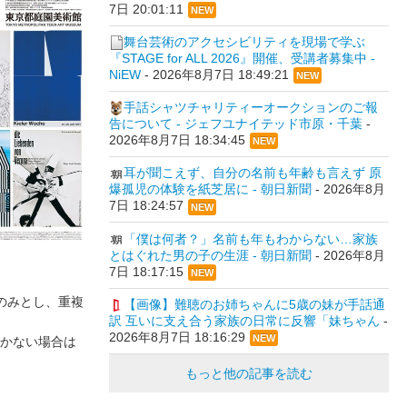
7日 20:01:11
NEW
舞台芸術のアクセシビリティを現場で学ぶ
『STAGE for ALL 2026』開催、受講者募集中 -
NiEW
-
2026年8月7日 18:49:21
NEW
手話シャツチャリティーオークションのご報
告について - ジェフユナイテッド市原・千葉
-
2026年8月7日 18:34:45
NEW
耳が聞こえず、自分の名前も年齢も言えず 原
爆孤児の体験を紙芝居に - 朝日新聞
-
2026年8月
7日 18:24:57
NEW
「僕は何者？」名前も年もわからない…家族
とはぐれた男の子の生涯 - 朝日新聞
-
2026年8月
7日 18:17:15
NEW
のみとし、重複
【画像】難聴のお姉ちゃんに5歳の妹が手話通
訳 互いに支え合う家族の日常に反響「妹ちゃん
-
2026年8月7日 18:16:29
NEW
かない場合は
もっと他の記事を読む