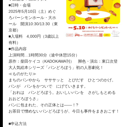
■日時・会場
2025年5月10日（土）めぐ
ろパーシモンホール・大ホ
ール 開演10:30/13:30（東
京都）
■入場料 4,000円（3歳以上
有料）
■作品内容
上演時間…1時間30分（途中休憩15分）
原作：柴田ケイコ（KADOKAWA刊） 脚色・演出：東口次登
大人気絵本シリーズ「パンどろぼう」初の人形劇化！
≪ものがたり≫
まちのパンやから サササッと とびだす ひとつのかげ。
パンが パンをかついで にげていきます。
「おれは パンどろぼう。おいしいパンを さがしもとめる
おおどろぼうさ」
パンに包まれた、その正体とは――！?
お茶目で憎めないパンどろぼうが、今日も事件をまきおこす！
■申込方法