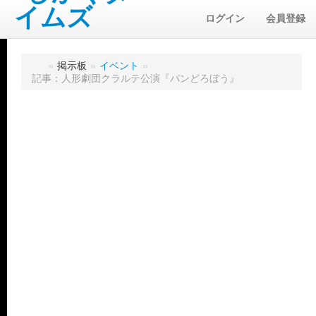
ログイン
会員登録
»
掲示板
»
イベント
»
記事：人形劇団クラルテ公演『パンどろぼう』